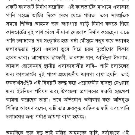
একটি কালভার্ট নির্মাণ করেছিল। এই কালভার্টের মাধ্যমে এলাকার
পানি সহজে ভাটির দিকে নেমে যেতে পারত। তবে সাম্প্রতিক
সময়ে শিব্বির আহমদ তার জায়গায় বাড়ি নির্মাণ করতে গিয়ে
কালভার্টের দুই পাশ ঘেঁষে সীমানা দেওয়াল নির্মাণ করেছেন। এতে
পানি চলাচলের পথ সংকুচিত হয়ে বর্ষা মৌসুমে নতুন করে ভয়াবহ
জলাবদ্ধতায় পুরো এলাকা ডুবে গিয়ে চরম দুর্ভোগের শিকার
হবেন তারা। আনোয়ার ছাদেকী
,
আরশাদ খান
,
জাহিদুল ইসলাম
,
কামাল হোসেনসহ স্থানীয় এলাকাবাসীর দাবি
–
পানি চলাচলের
জন্য কালভার্টের দুই পাশে প্রয়োজনীয় জায়গা রাখা হয়নি। তাই
জনস্বার্থসংশ্লিষ্ট এই বিষয়টি তদন্ত করে প্রয়োজনীয় ব্যবস্থা নেওয়ার
জন্য ইউনিয়ন পরিষদ এবং উপজেলা প্রশাসনের জরুরি হস্তক্ষেপ
কামনা করেছেন তারা। তবে অভিযোগ অস্বীকার করে অভিযুক্ত
শিব্বির আহমদ বলেন
,
এটি তার ক্রয়কৃত ব্যক্তিগত জমি এবং পানি
চলাচলের জন্য পর্যাপ্ত জায়গা রাখা হয়েছে।
অন্যদিকে তার বড় ভাই নজির আহমদের দাবি
,
বর্ষাকালে এই