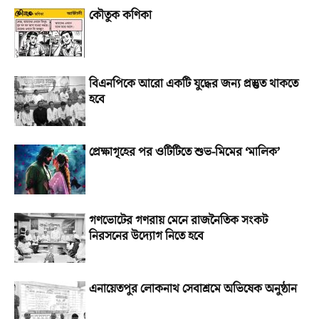
কৌতুক কণিকা
বিএনপিকে আরো একটি যুদ্ধের জন্য প্রস্তুত থাকতে
হবে
প্রেক্ষাগৃহের পর ওটিটিতে শুভ-মিমের ‘মালিক’
গণভোটের গণরায় মেনে রাজনৈতিক সংকট
নিরসনের উদ্যোগ নিতে হবে
এনায়েতপুর লোকনাথ সেবাশ্রমে অভিষেক অনুষ্ঠান