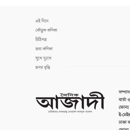
এই দিনে
কৌতুক কণিকা
চিঠিপত্র
তথ্য কণিকা
সুখে দুঃখে
হৃদয় বৃত্তি
সম্পা
বার্তা
ফোনঃ ব
ই-মেই
ঢাকা 