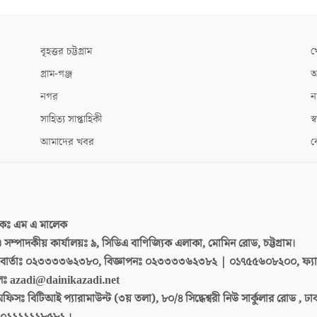
বৃহত্তর চট্টগ্রাম
খ
গ্রাম-গঞ্জ
আ
নগর
ন
সাহিত্য সাপ্তাহিকী
স্ব
আমাদের খবর
ক
দকঃ
এম এ মালেক
 ও সম্পাদকীয় কার্যালয়ঃ
৯, সিডিএ বাণিজ্যিক এলাকা, মোমিন রোড, চট্টগ্রাম।
ার্তাঃ
০২৩৩৩৩৬২৩৮০, বিজ্ঞাপনঃ ০২৩৩৩৩৬২৩৮২ | ০১৭৫৫৬০৮২০০, ফ্য
লঃ
azadi@dainikazadi.net
অফিসঃ
বিটিআই প্যারামাউন্ট (৩য় তলা), ৮০/৪ সিদ্ধেশ্বরী নিউ সার্কুলার রোড , ঢ