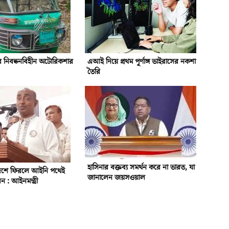
ে নিবন্ধনবিহীন অটোরিকশার
এআই দিয়ে প্রথম পূর্ণাঙ্গ ভাইরাসের নকশা
তৈরি
হাসিনার বক্তব্য সমর্থন করে না ভারত, যা
দেশে ফিরলে আইনি পথেই
জানালেন জয়সওয়াল
ন : আইনমন্ত্রী