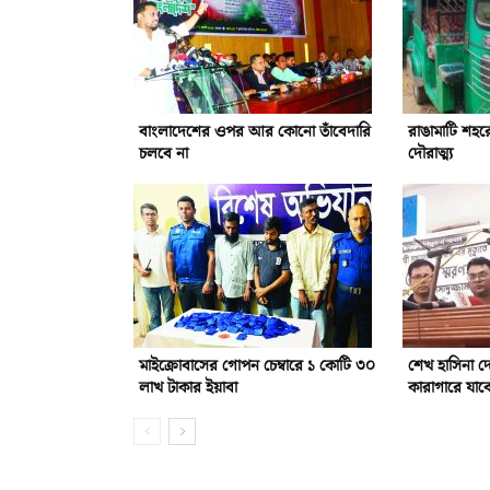
বাংলাদেশের ওপর আর কোনো তাঁবেদারি
রাঙামাটি শহর
চলবে না
দৌরাত্ম্য
মাইক্রোবাসের গোপন চেম্বারে ১ কোটি ৩০
শেখ হাসিনা 
লাখ টাকার ইয়াবা
কারাগারে যাবে