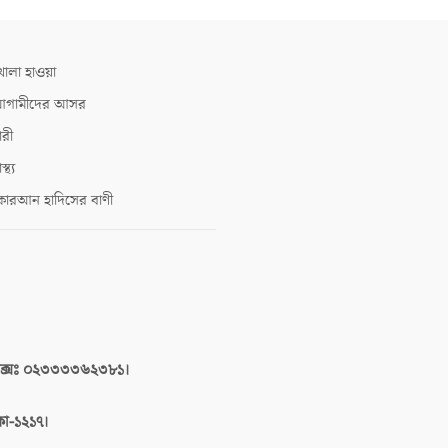
োলা হাওয়া
গামীদের আসর
ারী
াস্থ্য
োরআন হাদিসের বাণী
াক্সঃ ০২৩৩৩৩৬২৩৮১।
াকা-১২১৭।