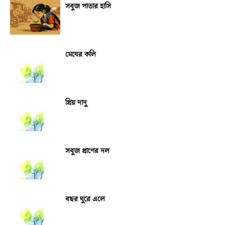
সবুজ পাতার হাসি
মেঘের কলি
প্রিয় দাদু
সবুজ প্রাণের দল
বছর ঘুরে এলে