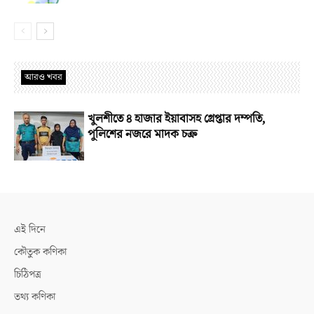
আরও খবর
খুলশীতে ৪ হাজার ইয়াবাসহ গ্রেপ্তার দম্পতি,
পুলিশের নজরে মাদক চক্র
এই দিনে
কৌতুক কণিকা
চিঠিপত্র
তথ্য কণিকা