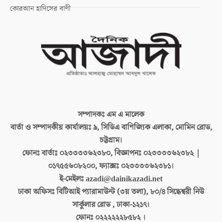
কোরআন হাদিসের বাণী
সম্পাদকঃ
এম এ মালেক
বার্তা ও সম্পাদকীয় কার্যালয়ঃ
৯, সিডিএ বাণিজ্যিক এলাকা, মোমিন রোড,
চট্টগ্রাম।
ফোনঃ বার্তাঃ
০২৩৩৩৩৬২৩৮০, বিজ্ঞাপনঃ ০২৩৩৩৩৬২৩৮২ |
০১৭৫৫৬০৮২০০, ফ্যাক্সঃ ০২৩৩৩৩৬২৩৮১।
ই-মেইলঃ
azadi@dainikazadi.net
ঢাকা অফিসঃ
বিটিআই প্যারামাউন্ট (৩য় তলা), ৮০/৪ সিদ্ধেশ্বরী নিউ
সার্কুলার রোড , ঢাকা-১২১৭।
ফোনঃ
০২২২২২২৮৫৮২ ।