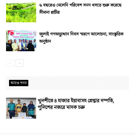
৬ বছরেও মেলেনি পরিবেশ সনদ ধসতে শুরু করেছে
সীমানা প্রাচীর
জুলাই গণঅভ্যুত্থান দিবস স্মরণে আলোচনা, সাংস্কৃতিক
অনুষ্ঠান
আরও খবর
খুলশীতে ৪ হাজার ইয়াবাসহ গ্রেপ্তার দম্পতি,
পুলিশের নজরে মাদক চক্র