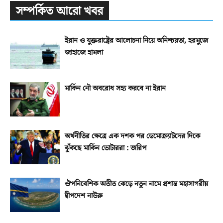
সম্পর্কিত আরো খবর
ইরান ও যুক্তরাষ্ট্রের আলোচনা নিয়ে অনিশ্চয়তা, হরমুজে
জাহাজে হামলা
মার্কিন নৌ অবরোধ সহ্য করবে না ইরান
অর্থনীতির ক্ষেত্রে এক দশক পর ডেমোক্র্যাটদের দিকে
ঝুঁকছে মার্কিন ভোটাররা : জরিপ
ঔপনিবেশিক অতীত ঝেড়ে নতুন নামে প্রশান্ত মহাসাগরীয়
দ্বীপদেশ নাউরু