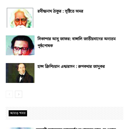
রবীন্দ্রনাথ ঠাকুর : সৃষ্টিতে অমর
সিকান্দার আবু জাফর: বাঙ্গালি জাতীয়বাদের অন্যতম
পৃষ্ঠপোষক
হান্স ক্রিশ্চিয়ান এন্ডারসন : রূপকথার জাদুকর
আরও খবর