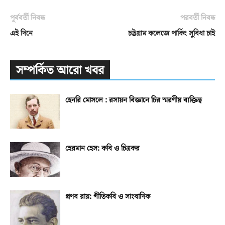
পূর্ববর্তী নিবন্ধ
পরবর্তী নিবন্ধ
এই দিনে
চট্টগ্রাম কলেজে পার্কিং সুবিধা চাই
সম্পর্কিত আরো খবর
হেনরি মোসলে : রসায়ন বিজ্ঞানে চির স্মরণীয় ব্যক্তিত্ব
হেরমান হেস: কবি ও চিত্রকর
প্রণব রায়: গীতিকবি ও সাংবাদিক