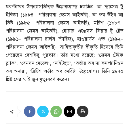
ফরস্টারের উপন্যাসভিত্তিক উল্লেখযোগ্য চলচ্চিত্র
:
আ প্যাসেজ টু
ইন্ডিয়া
(
১৯৮৪
–
পরিচালনা জেমস আইভরি
),
আ রুম উইথ আ
ভিউ
(
১৯৮৫
–
পরিচালনা জেমস আইভরি
),
মরিশ
(
১৯৮৭
–
পরিচালনা জেমস আইভরি
),
হোয়ার এঞ্জেলস ফিয়ার টু ট্রেড
(
১৯৯১
–
পরিচালনা চার্লস স্টারিজ
),
হাওয়ার্ডস এন্ড
(
১৯৯২
–
পরিচালনা জেমস আইভরি
)
। সাহিত্যকৃতীর স্বীকৃতি হিসেবে তিনি
পেয়েছেন বেশকিছু পুরস্কার। তাঁর মধ্যে রয়েছে
: ‘
জেমস টেইক
ব্ল্যাক’
, ‘
বেনসন মেডেল’
, ‘
নাইটহুড’
, ‘
অর্ডার অব দ্য কমপ্যানিওন
অব অনার’
, ‘
ব্রিটিশ অর্ডার অব মেরিট’ উল্লেযোগ্য। তিনি ১৯৭০
খ্রিষ্টাব্দের ৭ ই জুন মৃত্যুবরণ করেন।