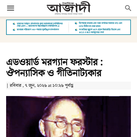
এডওয়ার্ড মরগ্যান ফরস্টার :
ঔপন্যাসিক ও গীতিনাট্যকার
| রবিবার , ৭ জুন, ২০২৬ at ১০:২৬ পূর্বাহ্ণ