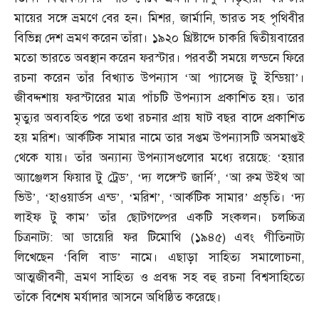
মায়ের সঙ্গে ভ্রমণে বের হন। মিশর
,
জার্মানি
,
ভারত সহ পৃথিবীর
বিভিন্ন দেশ ভ্রমণ করেন তাঁরা। ১৯২০ খ্রিষ্টাব্দে চাকরি দ্বিতীয়বারের
মতো ভারতে অবস্থান করেন ফরস্টার। পরবর্তী সময়ে লন্ডনে ফিরে
রচনা করেন তাঁর বিখ্যাত উপন্যাস ‘আ প্যাসেজ টু ইন্ডিয়া’।
জীবদ্দশায় ফরস্টারের মাত্র পাঁচটি উপন্যাস প্রকাশিত হয়। তার
মৃত্যুর অব্যবহিত পরে তথা রচনার প্রায় ষাট বছর বাদে প্রকাশিত
হয় মরিশ। আর্কটিক সামার নামে তার সপ্তম উপন্যাসটি অসমাপ্তই
থেকে যায়। তাঁর অন্যান্য উপন্যাসগুলোর মধ্যে রয়েছে
: ‘
হয়ার
অ্যাঞ্জেলস ফিয়ার টু ট্রেড’
, ‘
দ্য লঙ্গেস্ট জার্নি’
, ‘
আ রুম উইথ আ
ভিউ’
, ‘
হাওয়ার্ডস এন্ড’
, ‘
মরিশ’
, ‘
আর্কটিক সামার’ প্রভৃতি। ‘দ্য
লাইফ টু কাম’ তাঁর ছোটগল্পের একটি সংকলন। চলচ্চিত্র
চিত্রনাট্য
:
আ ডায়েরি ফর টিমোথি
(
১৯৪৫
)
এবং গীতিনাট্য
লিখেছেন ‘বিলি বাড’ নামে। এছাড়া সাহিত্য সমালোচনা
,
আত্মজীবনী
,
ভ্রমণ সাহিত্য ও প্রবন্ধ সহ বহু রচনা বিশ্বসাহিত্যে
তাঁকে বিশেষ মর্যাদার আসনে অধিষ্ঠিত করেছে।