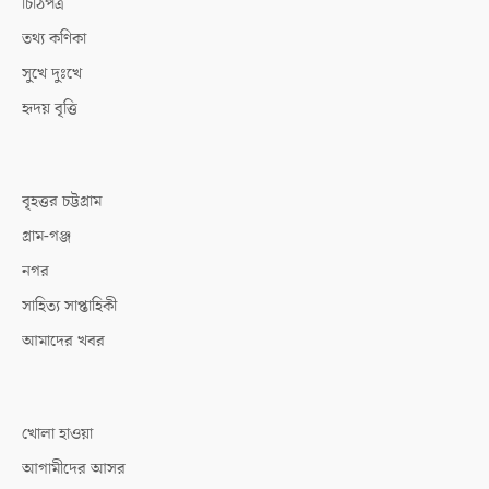
চিঠিপত্র
তথ্য কণিকা
সুখে দুঃখে
হৃদয় বৃত্তি
বৃহত্তর চট্টগ্রাম
গ্রাম-গঞ্জ
নগর
সাহিত্য সাপ্তাহিকী
আমাদের খবর
খোলা হাওয়া
আগামীদের আসর