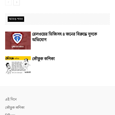
আরও খবর
রেলওয়ের ডিজিসহ ৪ জনের বিরুদ্ধে দুদকে
অভিযোগ
কৌতুক কণিকা
এই দিনে
কৌতুক কণিকা