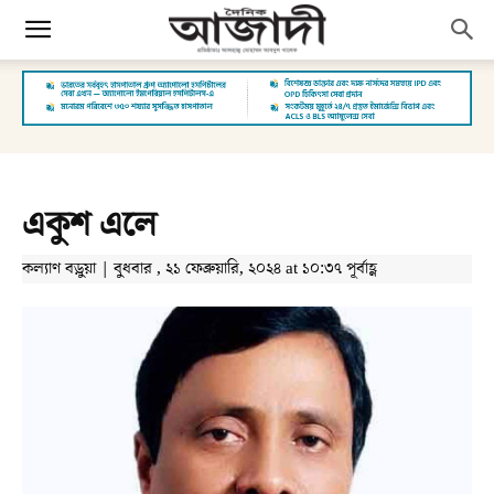
একুশ এলে
কল্যাণ বড়ুয়া | বুধবার , ২১ ফেব্রুয়ারি, ২০২৪ at ১০:৩৭ পূর্বাহ্ণ