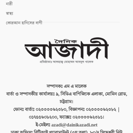
নারী
স্বাস্থ্য
কোরআন হাদিসের বাণী
সম্পাদকঃ
এম এ মালেক
বার্তা ও সম্পাদকীয় কার্যালয়ঃ
৯, সিডিএ বাণিজ্যিক এলাকা, মোমিন রোড,
চট্টগ্রাম।
ফোনঃ বার্তাঃ
০২৩৩৩৩৬২৩৮০, বিজ্ঞাপনঃ ০২৩৩৩৩৬২৩৮২ |
০১৭৫৫৬০৮২০০, ফ্যাক্সঃ ০২৩৩৩৩৬২৩৮১।
ই-মেইলঃ
azadi@dainikazadi.net
ঢাকা অফিসঃ
বিটিআই প্যারামাউন্ট (৩য় তলা), ৮০/৪ সিদ্ধেশ্বরী নিউ