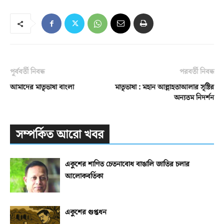
পূর্ববর্তী নিবন্ধ
পরবর্তী নিবন্ধ
আমাদের মাতৃভাষা বাংলা
মাতৃভাষা : মহান আল্লাহতাআলার সৃষ্টির
অন্যতম নিদর্শন
সম্পর্কিত আরো খবর
একুশের শাণিত চেতনাবোধ বাঙালি জাতির চলার
আলোকবর্তিকা
একুশের গুপ্তধন