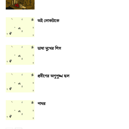
অই লোকটাকে
ভাষা মুখের শিস
প্রবীণের অণুপুঙ্খ ছল
পাথর