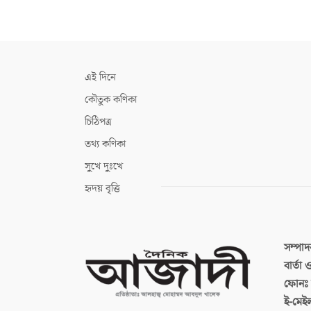
এই দিনে
কৌতুক কণিকা
চিঠিপত্র
তথ্য কণিকা
সুখে দুঃখে
হৃদয় বৃত্তি
সম্পা
বার্তা
ফোনঃ ব
ই-মেই