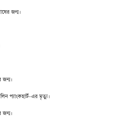
োষের জন্ম।
।
র জন্ম।
ন প্যাংকহার্ট
–
এর মৃত্যু।
 জন্ম।