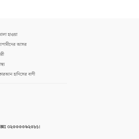
োলা হাওয়া
গামীদের আসর
ারী
াস্থ্য
োরআন হাদিসের বাণী
াক্সঃ ০২৩৩৩৩৬২৩৮১।