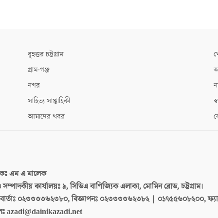
বৃহত্তর চট্টগ্রাম
খ
গ্রাম-গঞ্জ
আ
নগর
ন
সাহিত্য সাপ্তাহিকী
স্ব
আমাদের খবর
ক
দকঃ
এম এ মালেক
 ও সম্পাদকীয় কার্যালয়ঃ
৯, সিডিএ বাণিজ্যিক এলাকা, মোমিন রোড, চট্টগ্রাম।
ার্তাঃ
০২৩৩৩৩৬২৩৮০, বিজ্ঞাপনঃ ০২৩৩৩৩৬২৩৮২ | ০১৭৫৫৬০৮২০০, ফ্য
লঃ
azadi@dainikazadi.net