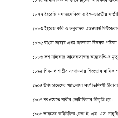
১৮৭৫
জার্মান বিজ্ঞানী ও নেপচুনের আবিষ্কর্তা হাই
১৮৭৭
ইংরেজি সমাজসেবিকা ও ইঙ্গ
–
ভারতীয় সম্প্রী
১৮৮৩
ইংরেজ কবি ও অনুবাদক এডওয়ার্ড ফিটজেরাল
১৮৮৫
বাংলা ভাষায় প্রথম চারুকলা বিষয়ক পত্রিকা ‘শ
১৮৮৬
রুশ নাট্যকার আলেকসান্দ্‌র অস্ত্রোভস্কি
–
র মৃত্
১৮৯৫
শিবনাথ শাস্ত্রীর সম্পাদনায় শিশুতোষ মাসিক 
১৯০৫
উপমহাদেশের খ্যাতনামা সংগীতশিল্পী হীরা
১৯০৭
নরওয়েতে নারীর ভোটাধিকার স্বীকৃতি হয়।
১৯০৯
ভারতের কমিউনিস্ট নেতা ই
.
এম
.
এস
.
নাম্বু