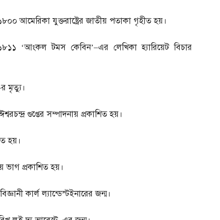
১৮০০
আমেরিকা যুক্তরাষ্ট্রের জাতীয় পতাকা গৃহীত হয়।
১৮১১
‘
আংকল টমস কেবিন’
–
এর লেখিকা হ্যারিয়েট বিচার
–
র মৃত্যু।
্বরচন্দ্র গুপ্তের সম্পাদনায় প্রকাশিত হয়।
পিত হয়।
িতীয় ভাগ প্রকাশিত হয়।
িজ্ঞানী কার্ল ল্যান্ডেস্টইনারের জন্ম।