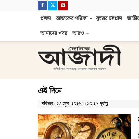
প্রচ্ছদ
আজকের পত্রিকা
বৃহত্তর চট্টগ্রাম
জাতীয়
আমাদের খবর
আরও
দৈনিক
আজাদী
এই দিনে
| রবিবার , ১৪ জুন, ২০২৬ at ১০:২৫ পূর্বাহ্ণ