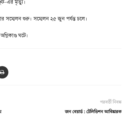
্‌ট
–
এর মৃত্যু।
 সম্মেলন শুরু। সম্মেলন ২৫ জুন পর্যন্ত চলে।
গ্নিকাণ্ড ঘটে।
পরবর্তী নিবন্ধ
ে
জন বেয়ার্ড : টেলিভিশন আবিষ্কারক