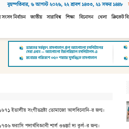
বৃহস্পতিবার
,
৬ আগস্ট ২০২৬
,
২২ শ্রাবণ ১৪৩৩
,
২১ সফর ১৪৪৮
 সংসদ নির্বাচন
জাতীয়
সারাবিশ্ব
শিক্ষা
বিনোদন
খেলা
ক্রিকেট বি
১৬৭১
ইতালীয় সংগীতস্রষ্টা তোমাজো আলবিনোনি
–
র জন্ম।
১৭৩৬
ফরাসি পদার্থবিজ্ঞানী শার্ল ওগুস্ত্যাঁ দ্য কুলঁ
–
র জন্ম।