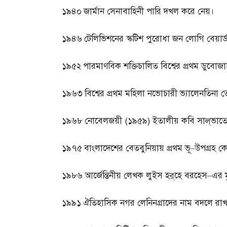
১৯৪০
জার্মান সেনাবাহিনী পারি দখল করে নেয়।
১৯৪৬
টেলিভিশনের স্কটিশ পুরোধা জন লোগি বেয়ার্
১৯৫২
পারমাণবিক শক্তিচালিত বিশ্বের প্রথম ডুবো
১৯৬৩
বিশ্বের প্রথম মহিলা নভোচারী ভ্যালেনতিনা 
১৯৬৮
নোবেলজয়ী
(
১৯৫৯
)
ইতালীয় কবি সাল্‌ভা
১৯৭৫
বাংলাদেশের বেতবুনিয়ায় প্রথম ভূ
–
উপগ্রহ কেন
১৯৮৬
আর্জেন্তিনীয় লেখক লুইস হর্‌হে বরহেস
–
এর ম
১৯৯১
ঐতিহাসিক নগর লেনিনগ্রাদের নাম বদলে রাখা হ