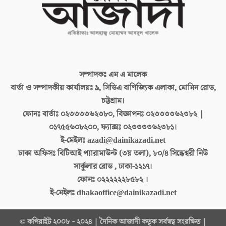
সম্পাদকঃ
এম এ মালেক
বার্তা ও সম্পাদকীয় কার্যালয়ঃ
৯, সিডিএ বাণিজ্যিক এলাকা, মোমিন রোড,
চট্টগ্রাম।
ফোনঃ বার্তাঃ
০২৩৩৩৩৬২৩৮০, বিজ্ঞাপনঃ ০২৩৩৩৩৬২৩৮২ |
০১৭৫৫৬০৮২০০, ফ্যাক্সঃ ০২৩৩৩৩৬২৩৮১।
ই-মেইলঃ
azadi@dainikazadi.net
ঢাকা অফিসঃ
বিটিআই প্যারামাউন্ট (৩য় তলা), ৮০/৪ সিদ্ধেশ্বরী নিউ
সার্কুলার রোড , ঢাকা-১২১৭।
ফোনঃ
০২২২২২২৮৫৮২ ।
ই-মেইলঃ
dhakaoffice@dainikazadi.net
© কপিরাইট ২০০৮ - ২০২৪ | দৈনিক আজাদী কতৃক সর্বস্বত্ব সংরক্ষিত |