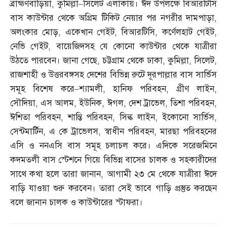
ব্রাহ্মণবাড়িয়া
,
কুমিল্লা
–
সিলেট এলাকায়। ঈদ উপলক্ষে বিআরটিসি
বাস কাউন্টার থেকে অগ্রিম টিকিট নেয়ার পর নগরীর দামপাড়া
,
অলংকার মোড়
,
একেখান গেইট
,
বিআরটিসি
,
কর্ণেলহাট গেইট
,
নেভি গেইট
,
বায়েজিদসহ যে কোনো কাউন্টার থেকে যাত্রীরা
উঠতে পারবেন। জানা গেছে
,
চট্টগ্রাম থেকে ঢাকা
,
কুমিল্লা
,
সিলেট
,
রাজশাহী ও উত্তরবঙ্গসহ দেশের বিভিন্ন রুটে দূরপাল্লার বাস সার্ভিস
সমূহ বিশেষ করে
–
শ্যামলী
,
হানিফ পরিবহন
,
গ্রীণ লাইন
,
সৌদিয়া
,
এস আলম
,
ইউনিক
,
ঈগল
,
দেশ ট্রাভেল
,
তিশা পরিবহন
,
ঈশিতা পরিবহন
,
শান্তি পরিবহন
,
সিল্ক লাইন
,
ইকোনো সার্ভিস
,
সেন্টমার্টিন
,
এ কে ট্রাভেলস
,
স্বাধীন পরিবহন
,
মারছা পরিবহনের
এসি ও ননএসি বাস সমূহ চলাচল করে। এদিকে সরেজমিনে
কদমতলী বাস স্টেশনে গিয়ে বিভিন্ন বাসের চালক ও সহকারীদের
সাথে কথা হলে তারা জানান
,
আগামী ২৩ মে থেকে যাত্রীরা ঈদে
বাড়ি যাওয়া শুরু করবেন। তারা সেই ভাবে গাড়ি প্রস্তুত করছেন
বলে জানান চালক ও কাউন্টারের স্টাফরা।