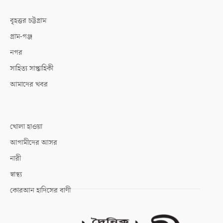
বৃহত্তর চট্টগ্রাম
গ্রাম-গঞ্জ
নগর
সাহিত্য সাপ্তাহিকী
আমাদের খবর
খোলা হাওয়া
আগামীদের আসর
নারী
স্বাস্থ্য
কোরআন হাদিসের বাণী