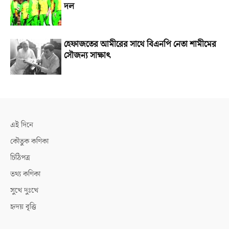
দল
হেফাজতের আমীরের সাথে বিএনপি নেতা শামীমের
সৌজন্য সাক্ষাৎ
এই দিনে
কৌতুক কণিকা
চিঠিপত্র
তথ্য কণিকা
সুখে দুঃখে
হৃদয় বৃত্তি