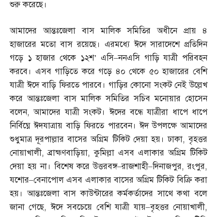
শুরু করেছে।
আমাদের আন্তঃজেলা বাস মালিক সমিতির অধীনে প্রায় ৪
হাজারের মতো বাস রয়েছে। এরমধ্যে ঈদে সারাদেশে প্রতিদিন
গড়ে ১ হাজার থেকে ১২শ’ এসি
–
ননএসি গাড়ি যাত্রী পরিবহন
করবে। এসব গাড়িতে করে গড়ে ৪০ থেকে ৫০ হাজারের বেশি
যাত্রী ঈদে বাড়ি ফিরতে পারবে। গাড়ির কোনো সংকট নেই উল্লেখ
করে আন্তঃজেলা বাস মালিক সমিতির সচিব মনোয়ার হোসেন
বলেন
,
আমাদের যাত্রী সংকট। ঈদের বন্ধে যাত্রীরা ধাপে ধাপে
নির্বিঘ্নে ঈদযাত্রায় বাড়ি ফিরতে পারবেন। ঈদ উপলক্ষে আমাদের
শুধুমাত্র দূরপাল্লার বাসের অগ্রিম টিকিট দেয়া হয়। ঢাকা
,
বৃহত্তর
নোয়াখালী
,
ব্রাহ্মণবাড়িয়া
,
কুমিল্লা এসব এলাকার অগ্রিম টিকিট
দেয়া হয় না। বিশেষ করে উত্তরবঙ্গ
–
রাজশাহী
–
দিনাজপুর
,
রংপুর
,
যশোর
–
বেনাপোল এসব এলাকার বাসের অগ্রিম টিকিট বিক্রি করা
হয়। আন্তঃজেলা বাস কাউন্টারের কর্মকর্তাদের সাথে কথা বলে
জানা গেছে
,
ঈদে সবচেয়ে বেশি যাত্রী যায়
–
বৃহত্তর নোয়াখালী
,