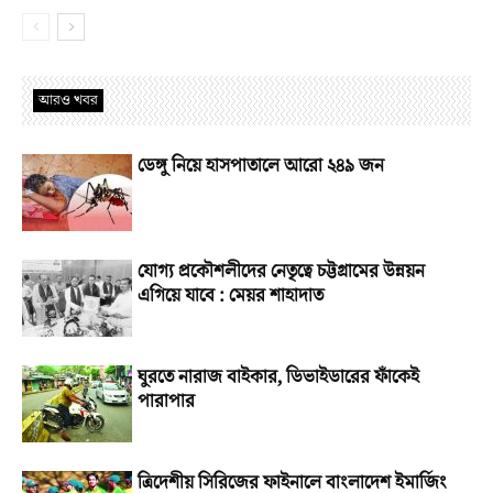
আরও খবর
ডেঙ্গু নিয়ে হাসপাতালে আরো ২৪৯ জন
যোগ্য প্রকৌশলীদের নেতৃত্বে চট্টগ্রামের উন্নয়ন
এগিয়ে যাবে : মেয়র শাহাদাত
ঘুরতে নারাজ বাইকার, ডিভাইডারের ফাঁকেই
পারাপার
ত্রিদেশীয় সিরিজের ফাইনালে বাংলাদেশ ইমার্জিং