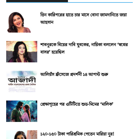
তিন কারিগরের হাতে চার মাসে বোনা জামদানিতে জয়া
আহসান
শাবনূরকে বিয়ের দাবি যুবকের, নায়িকা বললেন ‘স্বপ্নের
বাসর’ হয়েছিল
আলিয়ঁস ফ্রঁসেজে প্রদর্শনী ১৪ আগস্ট শুরু
প্রেক্ষাগৃহের পর ওটিটিতে শুভ-মিমের ‘মালিক’
১২০-১৫০ টাকা পারিশ্রমিক পেতেন মারিয়া নূর!