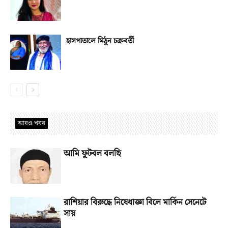
হাসপাতালে মিঠুন চক্রবর্তী
আরও খবর
আমি ফুটবল বলছি
রাশিয়ার বিরুদ্ধে নিষেধাজ্ঞা বিলে মার্কিন সেনেটে
সায়