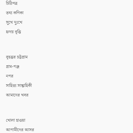
চিঠিপত্র
তথ্য কণিকা
সুখে দুঃখে
হৃদয় বৃত্তি
বৃহত্তর চট্টগ্রাম
গ্রাম-গঞ্জ
নগর
সাহিত্য সাপ্তাহিকী
আমাদের খবর
খোলা হাওয়া
আগামীদের আসর