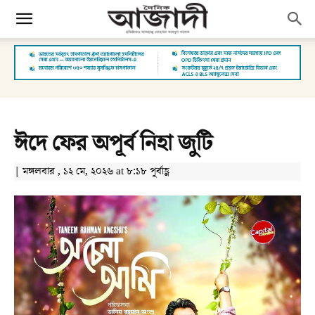
ঈদে ফের অপূর্ব নিহা জুটি
| মঙ্গলবার , ১২ মে, ২০২৬ at ৮:১৮ পূর্বাহ্ণ