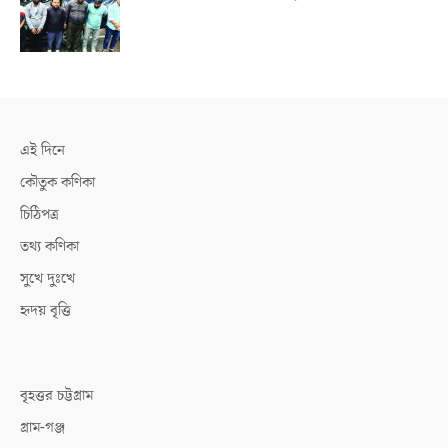
এই দিনে
কৌতুক কণিকা
চিঠিপত্র
তথ্য কণিকা
সুখে দুঃখে
হৃদয় বৃত্তি
বৃহত্তর চট্টগ্রাম
গ্রাম-গঞ্জ