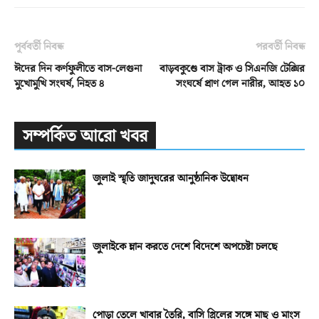
পূর্ববর্তী নিবন্ধ
পরবর্তী নিবন্ধ
ঈদের দিন কর্ণফুলীতে বাস-লেগুনা
বাড়বকুণ্ডে বাস ট্রাক ও সিএনজি টেক্সির
মুখোমুখি সংঘর্ষ, নিহত ৪
সংঘর্ষে প্রাণ গেল নারীর, আহত ১০
সম্পর্কিত আরো খবর
জুলাই স্মৃতি জাদুঘরের আনুষ্ঠানিক উদ্বোধন
জুলাইকে ম্লান করতে দেশে বিদেশে অপচেষ্টা চলছে
পোড়া তেলে খাবার তৈরি, বাসি গ্রিলের সঙ্গে মাছ ও মাংস