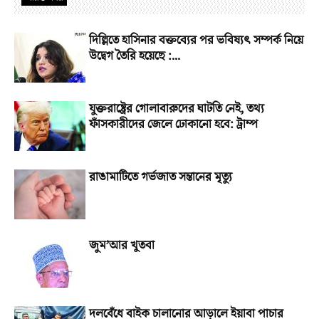
দিল্লিতে হাসিনার বক্তব্যের পর ভবিষ্যৎ সম্পর্ক নিয়ে
উদ্বেগ তৈরি হয়েছে :...
যুক্তরাষ্ট্রের গোলাবারুদের ঘাটতি নেই, তথ্য
ফাঁসকারীদের জেলে ঢোকানো হবে: ট্রাম্প
রাঙামাটিতে গর্ভজাত সন্তানের মৃত্যু
জুম’আর খুতবা
দলবেঁধে বাইক চালানোর আড়ালে ইয়াবা পাচার