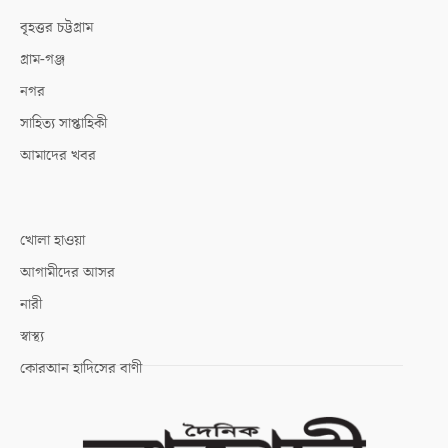
বৃহত্তর চট্টগ্রাম
গ্রাম-গঞ্জ
নগর
সাহিত্য সাপ্তাহিকী
আমাদের খবর
খোলা হাওয়া
আগামীদের আসর
নারী
স্বাস্থ্য
কোরআন হাদিসের বাণী