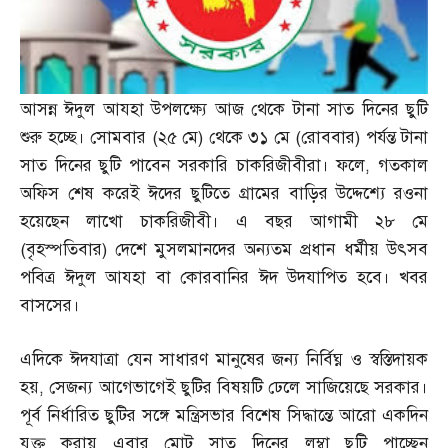
আসন্ন ঈদুল আযহা উপলক্ষ্যে আজ থেকে টানা সাত দিনের ছুটি
শুরু হচ্ছে। সোমবার
(
২৫ মে
)
থেকে ৩১ মে
(
রোববার
)
পর্যন্ত টানা
সাত দিনের ছুটি পাবেন সরকারি চাকরিজীবীরা। ফলে
,
গতকাল
অফিস শেষ করেই ঈদের ছুটিতে গ্রামের বাড়ির উদ্দেশ্যে রওনা
হয়েছেন লাখো চাকরিজীবী। এ বছর আগামী ২৮ মে
(
বৃহস্পতিবার
)
দেশে মুসলমানদের অন্যতম প্রধান ধর্মীয় উৎসব
পবিত্র ঈদুল আযহা বা কোরবানির ঈদ উদযাপিত হবে। খবর
বাসসের।
এদিকে ঈদযাত্রা যেন সাধারণ মানুষের জন্য নির্বিঘ্ন ও স্বস্তিদায়ক
হয়
,
সেজন্য আগেভাগেই ছুটির বিষয়টি ঢেলে সাজিয়েছে সরকার।
পূর্ব নির্ধারিত ছুটির সঙ্গে মন্ত্রিসভার বিশেষ সিদ্ধান্তে আরো একদিন
যুক্ত করায় এবার মোট সাত দিনের লম্বা ছুটি পাচ্ছেন