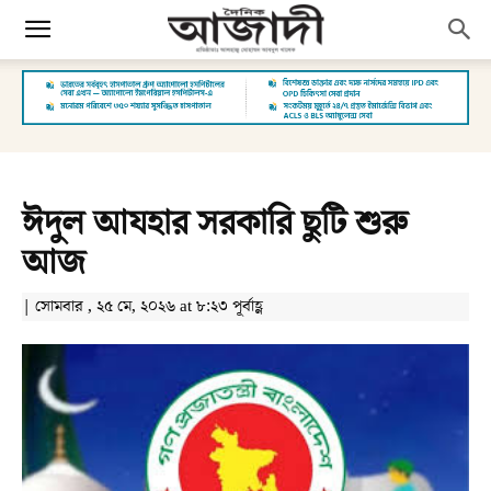
ঈদুল আযহার সরকারি ছুটি শুরু
আজ
| সোমবার , ২৫ মে, ২০২৬ at ৮:২৩ পূর্বাহ্ণ