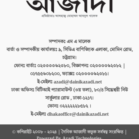
সম্পাদকঃ
এম এ মালেক
বার্তা ও সম্পাদকীয় কার্যালয়ঃ
৯, সিডিএ বাণিজ্যিক এলাকা, মোমিন রোড,
চট্টগ্রাম।
ফোনঃ বার্তাঃ
০২৩৩৩৩৬২৩৮০, বিজ্ঞাপনঃ ০২৩৩৩৩৬২৩৮২ |
০১৭৫৫৬০৮২০০, ফ্যাক্সঃ ০২৩৩৩৩৬২৩৮১।
ই-মেইলঃ
azadi@dainikazadi.net
ঢাকা অফিসঃ
বিটিআই প্যারামাউন্ট (৩য় তলা), ৮০/৪ সিদ্ধেশ্বরী নিউ
সার্কুলার রোড , ঢাকা-১২১৭।
ফোনঃ
০২২২২২২৮৫৮২ ।
ই-মেইলঃ
dhakaoffice@dainikazadi.net
© কপিরাইট ২০০৮ - ২০২৪ | দৈনিক আজাদী কতৃক সর্বস্বত্ব সংরক্ষিত |
Powered By Azadi Technologies.