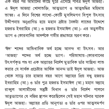
এক বছর পর আমাদের কাছে ঘুরে এসেছে পবিত্র ঈদুল আজহা।
এ ঈদুল আজহা খোদাভক্তি
,
আত্মত্যাগ ও আত্মশুদ্ধির মহিমায়
ভাস্বর। এ দিনে বিশ্বের লাখো
–
কোটি মুসলিমগণ বিপুল উৎসাহ
উদ্দীপনায় অনুপ্রাণিত হয়ে মহান স্রষ্টার নৈকট্য লাভের উদ্দেশে
হজরত ইবরাহিম
(
আ
.)
ও হজরত ইসমাঈল
(
আ
.)-
এর অতুলনীয়
ত্যাগ ও কোরবানির আদর্শকে গভীর শ্রদ্ধাভরে স্মরণ করে।
‘
ঈদ’ শব্দের আভিধানিক অর্থ হচ্ছে আনন্দ বা উৎসব। আর
‘আজহা’ শব্দের অর্থ হচ্ছে ত্যাগ। পরিভাষায়
–
কোরবানের
উৎসর্গকৃত পশু যা এক আল্লাহর নির্দেশ মুতাবিক তাঁর সান্নিধ্য লাভ
করার যে সার্থক প্রচেষ্টার আর্থিক আনন্দ তাই ঈদুল আজহা। আজ
থেকে সাড়ে চার হাজার বছর আগে অল্লাহর প্রিয় বন্ধু হজরত
ইবরাহিম
(
আ
.)
ও তাঁর পুত্র হজরত ইসমাঈল
(
আ
.)
মহান অল্লাহ
রাব্বুল আলামীনের সন্তুষ্টি বিধান ও তাঁর নির্দেশ পালনে
আত্নত্যাগের যে নজির স্থাপন করেছিলেন সেই মহান ঘটনার স্মারক
ঈদুল আজহা। অল্লাহর প্রতি আনুগত্য ও তাঁর ওপর আত্মসমর্পণ