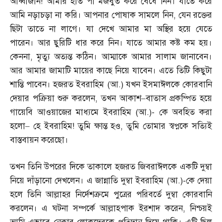
আব্বাজান
!
আমার হাত পা মজবুত করে বেঁধে নিন। যাতে করে
আমি নড়াচড়া না করি। আপনার পোষাক সামলে নিন
,
যেন রক্তের
ছিটা তাতে না লাগে। যা দেখে আমার মা অস্থির হয়ে যেতে
পারেন। আর ছুরিটি ধার করে নিন। যাতে আমার কষ্ট কম হয়।
কেননা
,
মৃত্যু অত্যন্ত কঠিন। আম্মাকে আমার সালাম জানাবেন।
আর আমার জামাটি মায়ের কাছে নিয়ে যাবেন। এতে তিটি কিছুটা
শান্তি পাবেন। হজরত ইবরাহিম
(
আ
.)
যখন ইসমাঈলকে কোরবানি
দেয়ার পক্রিয়া শুরু করলেন
,
তখন আকাশ
–
বাতাস প্রকম্পিত হয়ে
গায়েবি আওয়াজের মাধ্যমে ইবরাহিম
(
আ
.)-
কে অবহিত করা
হলো
–
হে ইবরাহিম
!
তুমি ক্ষান্ত হও
,
তুমি তোমার স্বপ্নকে সত্যিই
বাস্তবায়ন করেছো।
তখন তিনি উপরের দিকে তাকালে হজরত জিবরাঈলকে একটি দুম্বা
নিয়ে দাঁড়ানো দেখলেন। এ জান্নাতি দুম্বা ইবরাহিম
(
আ
.)-
কে দেয়া
হলে তিনি আল্লাহর নির্দেশক্রমে পুত্রের পরিবর্তে দুম্বা কোরবানি
করলেন। এ ঘটনা সম্পর্কে আল্লাহপাক ইরশাদ করেন
,
নিশ্চয়ই