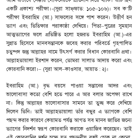
আমি এভাবে নেক্কার লোকদেরকে প্রতিদান দিয়ে থাকি। এটি ছিল
একটি প্রকাশ্য পরীক্ষা।
-(
সুরা সাফ্‌ফাত
:
১০৫
–
১০৬
)
। সব ক’টি
পরীক্ষা ইবরাহিম
(
আ
.)
সাফল্যের সঙ্গে পাশ করেন। উত্তীর্ণ হন
ত্যাগ এবং তিতিক্ষার পরাকাষ্ঠা দেখিয়ে। পিতা
–
পুত্রের সুমহান
আত্মত্যাগের ফলে প্রতিষ্ঠিত হলো হজরত ইবরাহিম
(
আ
.)-
এর
সুন্নাত হিসেবে মানবসন্তানকে জবেহ করার পরিবর্তে গৃহপালিত
চতুষ্পদ জন্তু আল্লাহর নামে উৎসর্গ করার বিধান কোরবানি প্রথা।
আল্লাহতায়ালা ইরশাদ করেন
,
তোমরা সালাত আদায় করো এবং
কোরবানি করো।
– (
সুরা আল
–
কাওসার
,
আয়াত
:
২
)
।
ইবরাহিম
(
আ
.)
বৃদ্ধ বয়সে পাওয়া সন্তানের আদর এবং
ভালোবাসা কতো বেশি হতে পারে এ আর বলার অপেক্ষা রাখে
না। কিন্তু আল্লাহর ভালোবাসার সামনে তা তুচ্ছ করে দেখিয়ে
দিলেন তিনি। তাই আল্লাহতায়ালা তাঁর বন্ধুর এ ত্যাগকে বেশি
পছন্দ করার কারণে কেয়ামত পর্যন্ত আগত সব মানব জাতির জন্যে
ত্যাগের নিদর্শন স্বরূপ কোরবানি করাকে ওয়াজিব করেছেন। তাই
এই কোরবানির দর্শন হচ্ছে যত পছন্দনীয় বস্তুই হোক না কেনো
,