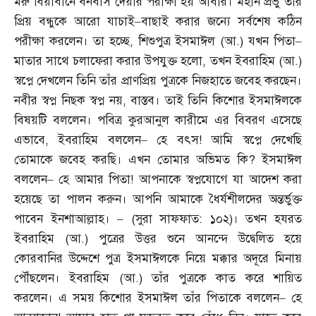
মরু বিয়াবানে বনবাস দেয়ার পরীক্ষা হয় আবার। মহান প্রভু তাঁর
প্রিয় বন্ধুকে আরো যাচাই
–
বাছাই করার জন্যে সর্বশেষ কঠিন
পরীক্ষা করলেন। তা হচ্ছে
,
শিশুপুত্র ইসমাঈল
(
আ
.)
যখন পিতা
–
মাতার সাথে চলাফেরা করার উপযুক্ত হলো
,
তখন ইবরাহিম
(
আ
.)
স্বপ্নে দেখলেন তিনি তাঁর প্রাণপ্রিয় পুত্রকে নিজহাতে জবেহ করছেন।
নবীর স্বপ্ন নিছক স্বপ্ন নয়
,
বাস্তব। তাই তিনি কিশোর ইসমাঈলকে
বিষয়টি বললেন। পবিত্র কুরআনুল কারীমে এর বিবরণ এসেছে
এভাবে
,
ইবরাহিম বললেন
–
হে বৎস
!
আমি স্বপ্নে দেখেছি
তোমাকে জবেহ করছি। এখন তোমার অভিমত কি
?
ইসমাঈল
বললেন
–
হে আমার পিতা
!
আপনাকে স্বপ্নযোগে যা আদেশ করা
হয়েছে তা পালন করুন। আপনি আমাকে ধৈর্যশীলদের অন্তর্ভুক্ত
পাবেন ইনশাআল্লাহ।
– (
সুরা সাফফাত
:
১০২
)
। তখন হযরত
ইবরাহিম
(
আ
.)
পুত্রের উত্তর শুনে আনন্দে উদ্বেলিত হয়ে
কোরবানির উদ্দেশে পুত্র ইসমাঈলকে নিয়ে মক্কার অদূরে মিনায়
পৌঁছলেন। ইবরাহিম
(
আ
.)
তাঁর পুত্রকে কাত করে শায়িত
করলেন। এ সময় কিশোর ইসমাঈল তাঁর পিতাকে বললেন
–
হে