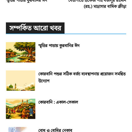
স্মৃতির পাতায় কুরবানির ঈদ
বেতাগীতে হাফেজ শাহ বজলুর রহমান
(রহ.) মাদ্রাসার বার্ষিক ক্রীড়া
সম্পর্কিত আরো খবর
স্মৃতির পাতায় কুরবানির ঈদ
কোরবানি পশুর সঠিক বর্জ্য ব্যবস্থাপনায় প্রয়োজন সমন্বিত
উদ্যোগ
কোরবানি : একাল-সেকাল
বোধ ও বোধির নেকাব