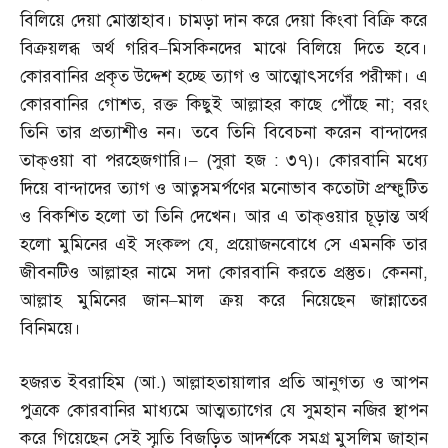
বিলিয়ে দেয়া মোস্তাহাব। চামড়া দান করে দেয়া কিংবা বিক্রি করে
বিক্রয়লব্ধ অর্থ গরিব
–
মিসকিনদের মাঝে বিলিয়ে দিতে হবে।
কোরবানির প্রকৃত উদ্দেশ হচ্ছে ত্যাগ ও আত্মোৎসর্গের পরীক্ষা। এ
কোরবানির গোশত
,
রক্ত কিছুই আল্লাহর কাছে পৌঁছে না
;
বরং
তিনি তার প্রত্যাশীও নন। তবে তিনি বিবেচনা করেন বান্দাদের
তাক্‌ওয়া বা পরহেজগারি।
– (
সুরা হজ
:
৩৭
)
। কোরবানি মধ্যে
দিয়ে বান্দাদের ত্যাগ ও আত্নসমর্পণের মনোভাব কতোটা প্রস্ফুটিত
ও বিকশিত হলো তা তিনি দেখেন। আর এ তাক্‌ওয়ার চূড়ান্ত অর্থ
হলো মুমিনের এই সংকল্প যে
,
প্রয়োজনবোধে সে এমনকি তার
জীবনটিও আল্লাহর নামে সদা কোরবানি করতে প্রস্তুত। কেননা
,
আল্লাহ মুমিনের জান
–
মাল ক্রয় করে নিয়েছেন জান্নাতের
বিনিময়ে।
হজরত ইবরাহিম
(
আ
.)
আল্লাহতায়ালার প্রতি আনুগত্য ও আপন
পুত্রকে কোরবানির মাধ্যমে আত্মত্যাগের যে সুমহান নজির স্থাপন
করে গিয়েছেন সেই স্মৃতি বিজড়িত আদর্শকে সমগ্র মুসলিম জাহান