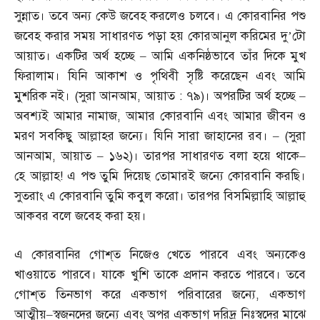
সুন্নাত। তবে অন্য কেউ জবেহ করলেও চলবে। এ কোরবানির পশু
জবেহ করার সময় সাধারণত পড়া হয় কোরআনুল করিমের দু’টো
আয়াত। একটির অর্থ হচ্ছে
–
আমি একনিষ্ঠভাবে তাঁর দিকে মুখ
ফিরালাম। যিনি আকাশ ও পৃথিবী সৃষ্টি করেছেন এবং আমি
মুশরিক নই।
(
সুরা আনআম
,
আয়াত
:
৭৯
)
। অপরটির অর্থ হচ্ছে
–
অবশ্যই আমার নামাজ
,
আমার কোরবানি এবং আমার জীবন ও
মরণ সবকিছু আল্লাহর জন্যে। যিনি সারা জাহানের রব।
– (
সুরা
আনআম
,
আয়াত
–
১৬২
)
। তারপর সাধারণত বলা হয়ে থাকে
–
হে আল্লাহ
!
এ পশু তুমি দিয়েছ তোমারই জন্যে কোরবানি করছি।
সুতরাং এ কোরবানি তুমি কবুল করো। তারপর বিসমিল্লাহি আল্লাহু
আকবর বলে জবেহ করা হয়।
এ কোরবানির গোশ্‌ত নিজেও খেতে পারবে এবং অন্যকেও
খাওয়াতে পারবে। যাকে খুশি তাকে প্রদান করতে পারবে। তবে
গোশ্‌ত তিনভাগ করে একভাগ পরিবারের জন্যে
,
একভাগ
আত্মীয়
–
স্বজনদের জন্যে এবং অপর একভাগ দরিদ্র নিঃস্বদের মাঝে