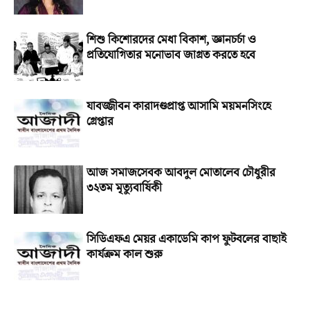
শিশু কিশোরদের মেধা বিকাশ, জ্ঞানচর্চা ও
প্রতিযোগিতার মনোভাব জাগ্রত করতে হবে
যাবজ্জীবন কারাদণ্ডপ্রাপ্ত আসামি ময়মনসিংহে
গ্রেপ্তার
আজ সমাজসেবক আবদুল মোতালেব চৌধুরীর
৩২তম মৃত্যুবার্ষিকী
সিডিএফএ মেয়র একাডেমি কাপ ফুটবলের বাছাই
কার্যক্রম কাল শুরু