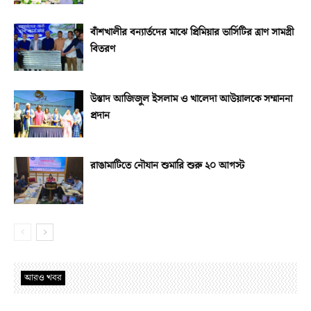
বাঁশখালীর বন্যার্তদের মাঝে প্রিমিয়ার ভার্সিটির ত্রাণ সামগ্রী
বিতরণ
উস্তাদ আজিজুল ইসলাম ও খালেদা আউয়ালকে সম্মাননা
প্রদান
রাঙামাটিতে নৌযান শুমারি শুরু ২০ আগস্ট
আরও খবর