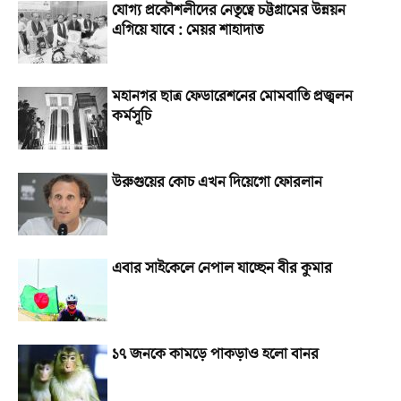
যোগ্য প্রকৌশলীদের নেতৃত্বে চট্টগ্রামের উন্নয়ন
এগিয়ে যাবে : মেয়র শাহাদাত
মহানগর ছাত্র ফেডারেশনের মোমবাতি প্রজ্বলন
কর্মসূচি
উরুগুয়ের কোচ এখন দিয়েগো ফোরলান
এবার সাইকেলে নেপাল যাচ্ছেন বীর কুমার
১৭ জনকে কামড়ে পাকড়াও হলো বানর