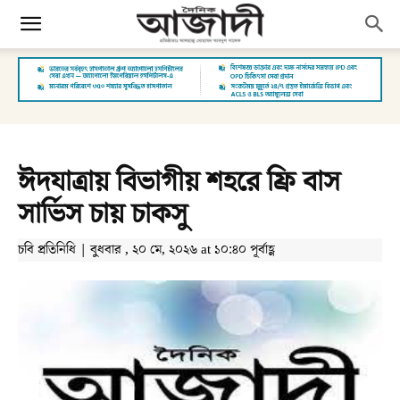
ঈদযাত্রায় বিভাগীয় শহরে ফ্রি বাস
সার্ভিস চায় চাকসু
চবি প্রতিনিধি | বুধবার , ২০ মে, ২০২৬ at ১০:৪০ পূর্বাহ্ণ