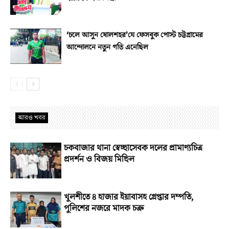
‘চলে আসুন ষোলশহর’যে ফেসবুক পোস্ট চট্টগ্রামের
আন্দোলনে নতুন গতি এনেছিল
আরও খবর
চকবাজার থানা স্বেচ্ছাসেবক দলের প্রামাণ্যচিত্র
প্রদর্শন ও বিজয় মিছিল
খুলশীতে ৪ হাজার ইয়াবাসহ গ্রেপ্তার দম্পতি,
পুলিশের নজরে মাদক চক্র