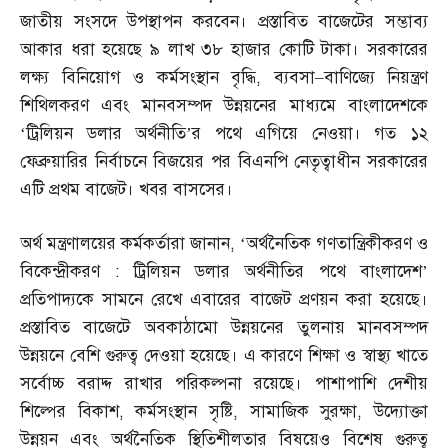
জাতীয় সংসদে উপস্থাপন করবেন। প্রস্তাবিত বাজেটের সম্ভাব্য
আকার ধরা হয়েছে ৯ লাখ ৩৮ হাজার কোটি টাকা। সরকারের
লক্ষ্য বিনিয়োগ ও কর্মসংস্থান বৃদ্ধি
,
ব্যবসা
–
বাণিজ্যে নিয়ন্ত্রণ
শিথিলকরণ এবং মানবসম্পদ উন্নয়নের মাধ্যমে বাংলাদেশকে
‘ট্রিলিয়ন ডলার অর্থনীতি’র পথে এগিয়ে নেওয়া। গত ১২
ফেব্রুয়ারির নির্বাচনে বিজয়ের পর বিএনপি নেতৃত্বাধীন সরকারের
এটি প্রথম বাজেট। খবর বাসসের।
অর্থ মন্ত্রণালয়ের কর্মকর্তারা জানান
, ‘
অর্থনৈতিক গণতান্ত্রিকীকরণ ও
বিকেন্দ্রীকরণ
:
ট্রিলিয়ন ডলার অর্থনীতির পথে বাংলাদেশ’
প্রতিপাদ্যকে সামনে রেখে এবারের বাজেট প্রণয়ন করা হয়েছে।
প্রস্তাবিত বাজেটে অবকাঠামো উন্নয়নের তুলনায় মানবসম্পদ
উন্নয়নে বেশি গুরুত্ব দেওয়া হয়েছে। এ কারণে শিক্ষা ও স্বাস্থ্য খাতে
সর্বোচ্চ বরাদ্দ রাখার পরিকল্পনা রয়েছে। পাশাপাশি দেশীয়
শিল্পের বিকাশ
,
কর্মসংস্থান সৃষ্টি
,
সামাজিক সুরক্ষা
,
উদ্যোক্তা
উন্নয়ন এবং অর্থনৈতিক স্থিতিশীলতার বিষয়েও বিশেষ গুরুত্ব