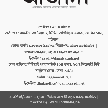
সম্পাদকঃ
এম এ মালেক
বার্তা ও সম্পাদকীয় কার্যালয়ঃ
৯, সিডিএ বাণিজ্যিক এলাকা, মোমিন রোড,
চট্টগ্রাম।
ফোনঃ বার্তাঃ
০২৩৩৩৩৬২৩৮০, বিজ্ঞাপনঃ ০২৩৩৩৩৬২৩৮২ |
০১৭৫৫৬০৮২০০, ফ্যাক্সঃ ০২৩৩৩৩৬২৩৮১।
ই-মেইলঃ
azadi@dainikazadi.net
ঢাকা অফিসঃ
বিটিআই প্যারামাউন্ট (৩য় তলা), ৮০/৪ সিদ্ধেশ্বরী নিউ
সার্কুলার রোড , ঢাকা-১২১৭।
ফোনঃ
০২২২২২২৮৫৮২ ।
ই-মেইলঃ
dhakaoffice@dainikazadi.net
© কপিরাইট ২০০৮ - ২০২৪ | দৈনিক আজাদী কতৃক সর্বস্বত্ব সংরক্ষিত |
Powered By Azadi Technologies.