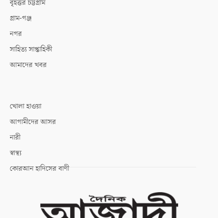
বৃহত্তর চট্টগ্রাম
গ্রাম-গঞ্জ
নগর
সাহিত্য সাপ্তাহিকী
আমাদের খবর
খোলা হাওয়া
আগামীদের আসর
নারী
স্বাস্থ্য
কোরআন হাদিসের বাণী