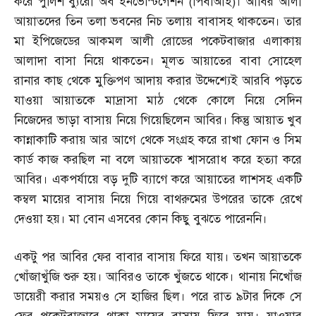
করে পুলিশ ব্যুরো অব ইনভেস্টিগেশন
(
পিবআিই
)
। আবির আলী
আয়াতদের তিন তলা ভবনের নিচ তলায় বাবাসহ থাকতেন। তার
মা ইপিজেডের আকমল আলী রোডের পকেটবাজার এলাকায়
আলাদা বাসা নিয়ে থাকতেন। মূলত আয়াতের বাবা সোহেল
রানার কাছ থেকে মুক্তিপণ আদায় করার উদ্দেশ্যেই আরবি পড়তে
যাওয়া আয়াতকে মাদ্রাসা মাঠ থেকে কোলে নিয়ে সেদিন
নিজেদের ভাড়া বাসায় নিয়ে গিয়েছিলেন আবির। কিন্তু আয়াত খুব
কান্নাকাটি করায় আর আগে থেকে সংগ্রহ করে রাখা ফোন ও সিম
কার্ড কাজ করছিল না বলে আয়াতকে শ্বাসরোধ করে হত্যা করে
আবির। একপর্যায়ে বড় দুটি ব্যাগে করে আয়াতের লাশসহ একটি
কম্বল মায়ের বাসায় নিয়ে গিয়ে বাথরুমের উপরের তাকে রেখে
দেওয়া হয়। মা বোন এসবের কোন কিছু বুঝতে পারেননি।
একটু পর আবির ফের বাবার বাসায় ফিরে যায়। তখন আয়াতকে
খোঁজাখুঁজি শুরু হয়। আবিরও তাকে খুঁজতে থাকে। থানায় নিখোঁজ
ডায়েরী করার সময়ও সে হাজির ছিল। পরে রাত ৯টার দিকে সে