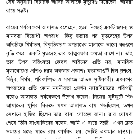
সেই অনুযায়ী বিচারক আবির আলীকে মৃত্যুদণ্ড দিয়েছেন। আমরা
রায়ে সন্তুষ্ট।
রায়ের পর্যবেক্ষণে আদালত বলেছেন
,
হত্যা নিজেই একটি জঘন্য ও
মানবতা বিরোধী অপরাধ। কিন্তু হত্যার পর মৃতদেহের উপর
অতিরিক্ত নির্যাতন
,
বিকৃতিকরণ অপরাধের মাত্রাকে আরো বহুগুণে
বৃদ্ধি করে। একটি মৃতদেহ তার আত্মরক্ষার ক্ষমতা রাখে না। তাই
তার উপর সহিংসতা কেবল আইনের প্রতি নয়
,
মানবিক
মূল্যবোধের প্রতিও চরম অবজ্ঞার প্রকাশ। হত্যাকাণ্ডটি ছিল নৃশংস
,
নিষ্ঠুর
,
নির্মম
,
পরিকল্পিত ও সমাজে আতঙ্ক সৃষ্টিকারী। এধরণের
অপরাধের প্রতি কোন নমনীয়তা প্রদর্শন ন্যায়বিচারের পরিপন্থী
বলেও আদালত পর্যবেক্ষণে উল্লেখ করেন। নিজের ফুটফুটে শিশু
আয়াতের খুনির বিরুদ্ধে যখন আদালত রায় পড়ছিলেন
,
তখন
সেখানে হাজির ছিলেন তার বাবা সোহেল রানা। রায় ঘোষণা
শেষে তিনি সাংবাকিদের বলেন
,
আমি এ রায়ে সন্তুষ্ট। এখন দ্রুত
সময়ের মধ্যে যাতে রায় কার্যকর হয়
,
সেটিই একমাত্র চাওয়া।