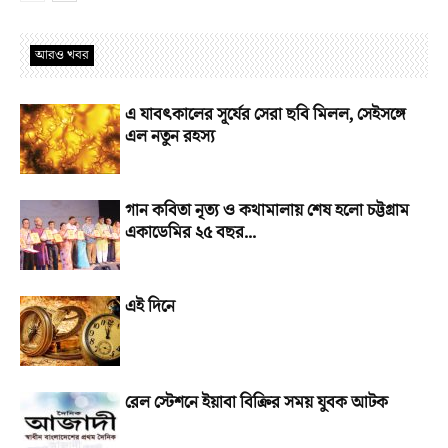
আরও খবর
এ যাবৎকালের সূর্যের সেরা ছবি মিলল, সেইসঙ্গে
এল নতুন রহস্য
গান কবিতা নৃত্য ও কথামালায় শেষ হলো চট্টগ্রাম
একাডেমির ২৫ বছর...
এই দিনে
রেল স্টেশনে ইয়াবা বিক্রির সময় যুবক আটক