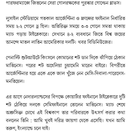
পারফরম্যান্সে জিতলেন সেরা গোলরক্ষকের পুরস্কার গোল্ডেন গ্লাভস।
লুসাইল স্টেডিয়ামে গতকাল আর্জেন্টিনা ও ফ্রান্সের ফাইনাল নির্ধারিত
সময় ২-২ গোলে ড্র ছিল। অতিরিক্ত সময়ে ৩-৩ গোলে সমতা থাকায়
ম্যাচ গড়ায় টাইব্রেকারে। সেখানে ৪-২ ব্যবধানে জিতে বিশ্ব জয়ের
আনন্দে মাতল লাতিন আমেরিকার দলটি। খবর বিডিনিউজের।
পেনাল্টি শুটআউটে কিংসলে কোমানের শট ডান দিকে ঝাঁপিয়ে ঠেকান
মার্তিনেস। পরের শট অহেলিয়া চুয়ামেনি মারেন বাইরে। বিপরীতে
আর্জেন্টিনার হয়ে একে একে জাল খুঁজে নেন মেসি-দিবালা-পারেদেস-
মনতিয়েল।
এর আগে নেদারল্যান্ডসের বিপক্ষে কোয়ার্টার ফাইনালে টাইব্রেকারে দুটি
শট ঠেকিয়ে দলকে সেমিফাইনালে তোলেন মার্তিনেস। ম্যাচ শেষে
অশ্রুসিক্ত চোখে এই বিশ্বকাপ তার পরিবারকে উৎসর্গ করার কথা
বললেন তিনি : আমি খুবই দরিদ্র জায়গা থেকে এসেছি। যখন আমি
তরুণ, ইংল্যান্ডে চলে যাই।