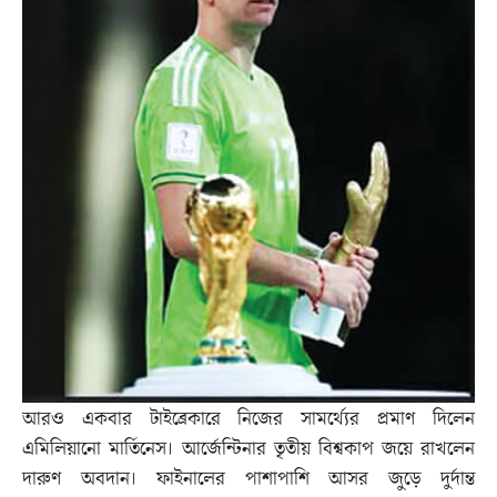
আরও একবার টাইব্রেকারে নিজের সামর্থ্যের প্রমাণ দিলেন
এমিলিয়ানো মার্তিনেস। আর্জেন্টিনার তৃতীয় বিশ্বকাপ জয়ে রাখলেন
দারুণ অবদান। ফাইনালের পাশাপাশি আসর জুড়ে দুর্দান্ত