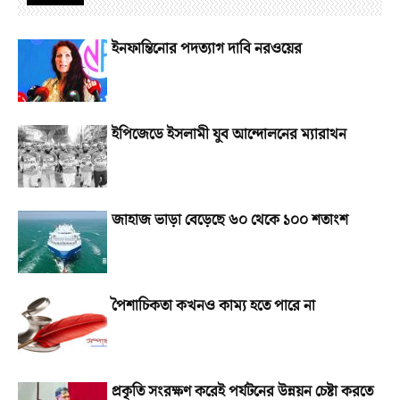
ইনফান্তিনোর পদত্যাগ দাবি নরওয়ের
ইপিজেডে ইসলামী যুব আন্দোলনের ম্যারাথন
জাহাজ ভাড়া বেড়েছে ৬০ থেকে ১০০ শতাংশ
পৈশাচিকতা কখনও কাম্য হতে পারে না
প্রকৃতি সংরক্ষণ করেই পর্যটনের উন্নয়ন চেষ্টা করতে