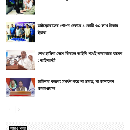
মাইক্রোবাসের গোপন চেম্বারে ১ কোটি ৩০ লাখ টাকার
ইয়াবা
শেখ হাসিনা দেশে ফিরলে আইনি পথেই কারাগারে যাবেন
: আইনমন্ত্রী
হাসিনার বক্তব্য সমর্থন করে না ভারত, যা জানালেন
জয়সওয়াল
আরও খবর