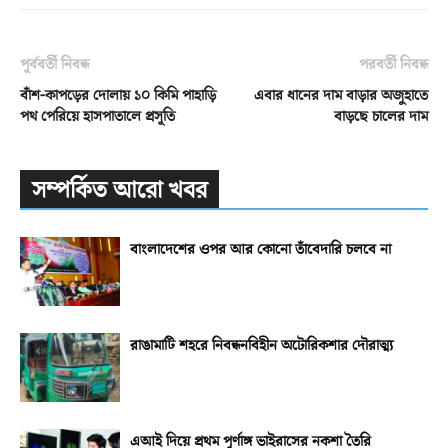
পূর্ববর্তী নিবন্ধ
পরবর্তী নিবন্ধ
বাঁশ-কাপড়ের দোলায় ১০ কিমি পাহাড়ি
এবার ধানের দাম বাড়ার অজুহাতে
পথ পেরিয়ে হাসপাতালে প্রসূতি
বাড়ছে চালের দাম
সম্পর্কিত আরো খবর
বাংলাদেশের ওপর আর কোনো তাঁবেদারি চলবে না
রাঙামাটি শহরে নিবন্ধনবিহীন অটোরিকশার দৌরাত্ম্য
এআই দিয়ে প্রথম পূর্ণাঙ্গ ভাইরাসের নকশা তৈরি