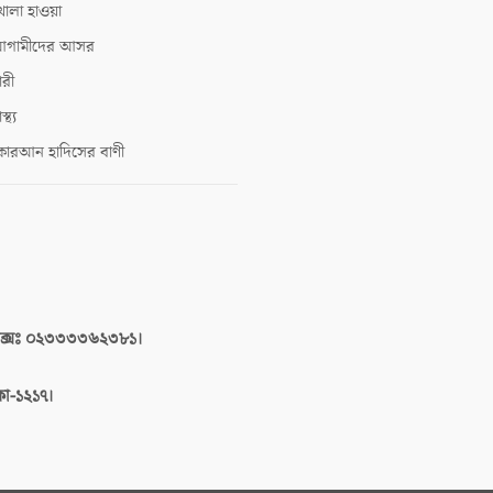
োলা হাওয়া
গামীদের আসর
ারী
াস্থ্য
োরআন হাদিসের বাণী
াক্সঃ ০২৩৩৩৩৬২৩৮১।
াকা-১২১৭।