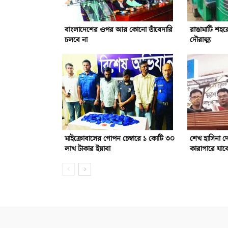
বাংলাদেশের ওপর আর কোনো তাঁবেদারি
রাঙামাটি শহর
চলবে না
দৌরাত্ম্য
মাইক্রোবাসের গোপন চেম্বারে ১ কোটি ৩০
শেখ হাসিনা 
লাখ টাকার ইয়াবা
কারাগারে যাবে