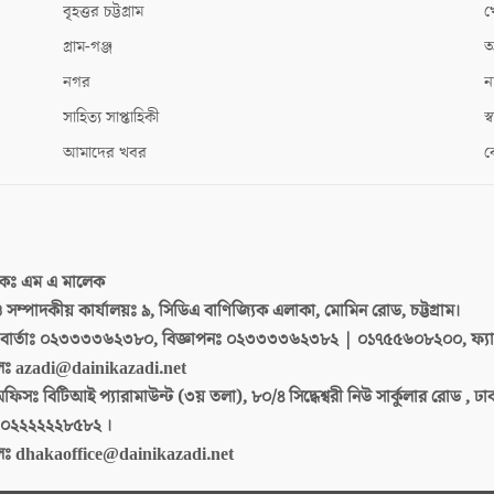
বৃহত্তর চট্টগ্রাম
খ
গ্রাম-গঞ্জ
আ
নগর
ন
সাহিত্য সাপ্তাহিকী
স্ব
আমাদের খবর
ক
দকঃ
এম এ মালেক
 ও সম্পাদকীয় কার্যালয়ঃ
৯, সিডিএ বাণিজ্যিক এলাকা, মোমিন রোড, চট্টগ্রাম।
ার্তাঃ
০২৩৩৩৩৬২৩৮০, বিজ্ঞাপনঃ ০২৩৩৩৩৬২৩৮২ | ০১৭৫৫৬০৮২০০, ফ্য
লঃ
azadi@dainikazadi.net
অফিসঃ
বিটিআই প্যারামাউন্ট (৩য় তলা), ৮০/৪ সিদ্ধেশ্বরী নিউ সার্কুলার রোড , ঢ
০২২২২২২৮৫৮২ ।
লঃ
dhakaoffice@dainikazadi.net