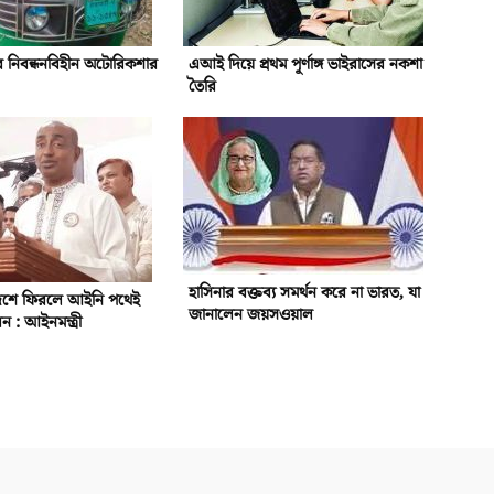
ে নিবন্ধনবিহীন অটোরিকশার
এআই দিয়ে প্রথম পূর্ণাঙ্গ ভাইরাসের নকশা
তৈরি
হাসিনার বক্তব্য সমর্থন করে না ভারত, যা
দেশে ফিরলে আইনি পথেই
জানালেন জয়সওয়াল
ন : আইনমন্ত্রী