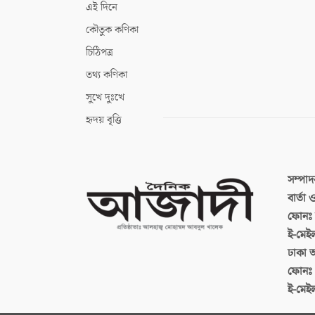
এই দিনে
কৌতুক কণিকা
চিঠিপত্র
তথ্য কণিকা
সুখে দুঃখে
হৃদয় বৃত্তি
সম্পা
বার্তা
ফোনঃ ব
ই-মেই
ঢাকা 
ফোনঃ
ই-মেই