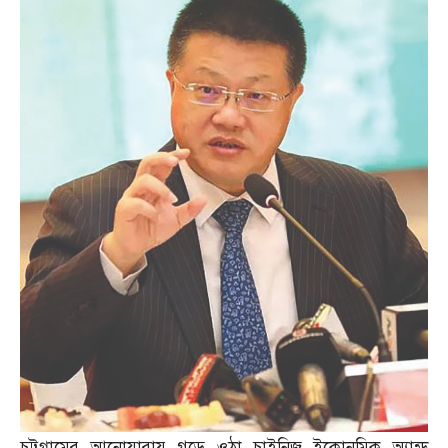
চট্টগ্রামের আনোয়ারায় গড়ে ওঠা চাইনিজ ইকোনমিক অ্যান্ড