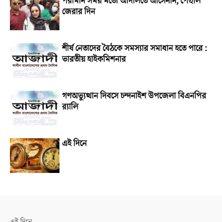
পরীমনি সময় মতো আদালতে আসেননি, পেছাল
জেরার দিন
শীর্ষ নেতাদের বৈঠকে সমস্যার সমাধান হতে পারে :
ভারতীয় হাইকমিশনার
গণঅভ্যুত্থান দিবসে চন্দনাইশ উপজেলা বিএনপির
র‌্যালি
এই দিনে
এই দিনে