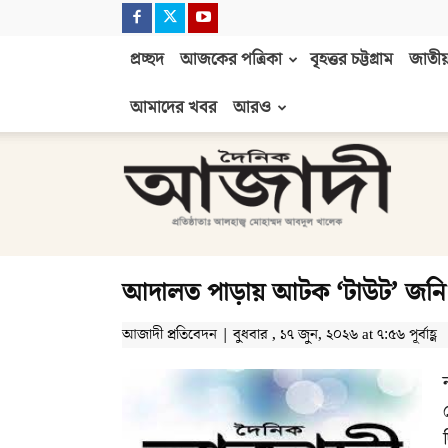
প্রচ্ছদ
আজকের পত্রিকা
বৃহত্তর চট্টগ্রাম
জাতীয়
আমাদের খবর
আরও
দৈনিক
আজাদী
আদালত পাড়ায় আটক ‘টাউট’ জনি দু
আজাদী প্রতিবেদন | বুধবার , ১৭ জুন, ২০২৬ at ৭:৫৬ পূর্বাহ্ণ