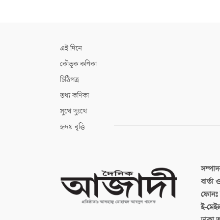
এই দিনে
কৌতুক কণিকা
চিঠিপত্র
তথ্য কণিকা
সুখে দুঃখে
হৃদয় বৃত্তি
সম্পা
বার্তা
ফোনঃ ব
ই-মেই