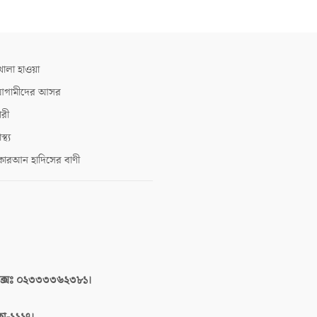
োলা হাওয়া
গামীদের আসর
ারী
াস্থ্য
োরআন হাদিসের বাণী
াক্সঃ ০২৩৩৩৩৬২৩৮১।