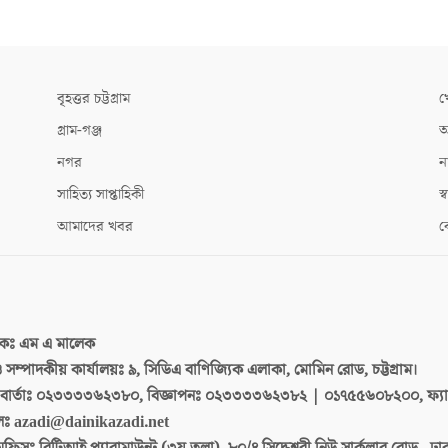
বৃহত্তর চট্টগ্রাম
খ
গ্রাম-গঞ্জ
আ
নগর
ন
সাহিত্য সাপ্তাহিকী
স্ব
আমাদের খবর
ক
দকঃ
এম এ মালেক
 ও সম্পাদকীয় কার্যালয়ঃ
৯, সিডিএ বাণিজ্যিক এলাকা, মোমিন রোড, চট্টগ্রাম।
ার্তাঃ
০২৩৩৩৩৬২৩৮০, বিজ্ঞাপনঃ ০২৩৩৩৩৬২৩৮২ | ০১৭৫৫৬০৮২০০, ফ্য
লঃ
azadi@dainikazadi.net