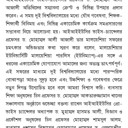
আজাদী অতিথিদের সম্মাননা ক্রেস্ট ও বিভিন্ন উপহার প্রদান
করেন। এ সময় দুই বিশ্ববিদ্যালয়ের মধ্যে যৌথ গবেষণা
,
শিক্ষক
–
শিক্ষার্থী বিনিময় এবং বিভিন্ন একাডেমিক কার্যক্রম সমপ্রসারণের
সম্ভাবনা নিয়ে আলোচনা হয়। আইআইইউসির ভাইস
–
চ্যান্সেলর
প্রফেসর ড
.
মোহাম্মদ আলী আজাদী তার মালয়েশিয়া সফরের
চমৎকার অভিজ্ঞতার কথা স্মরণ করে বলেন
,
মালয়েশিয়ার
ইউনিভার্সিটি মালয়েশিয়া পারলিস
(
ইউনিম্যাপ
)-
এর সঙ্গে এ
ধরনের একাডেমিক যোগাযোগ আমাদের জন্য অত্যন্ত তাৎপর্যপূর্ণ।
এই সফরের মাধ্যমে দুই বিশ্ববিদ্যালয়ের মধ্যে পারস্পরিক
বোঝাপড়া আরও সুদৃঢ় হবে এবং উচ্চশিক্ষা ও গবেষণার ক্ষেত্রে
নতুন দিগন্ত উন্মোচিত হবে বলে আমরা বিশ্বাস করি। ব্যবসায়
শিক্ষা অনুষদের ডিন প্রফেসর ড
.
মোহাম্মদ আকতারুজ্জামান খানের
সঞ্চালনায় অনুষ্ঠানে শুভেচ্ছা বক্তব্য রাখেন আইআইইউসির প্রো
–
ভাইস চ্যান্সেলর অধ্যাপক ড
.
মুহাম্মদ হাসমত আলী
,
বিজ্ঞান ও
প্রকৌশল অনুষদের ডিন প্রফেসর মোহাম্মদ শামসুল আলম
,
ব্যবসায় প্রশাসন বিভাগের চেয়ারম্যান প্রফেসর ড
.
নেজামুদ্দীন
,