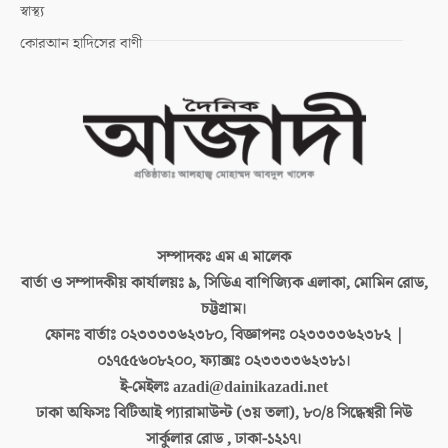
স্বাস্থ্য
কোরআন হাদিসের বাণী
সম্পাদকঃ
এম এ মালেক
বার্তা ও সম্পাদকীয় কার্যালয়ঃ
৯, সিডিএ বাণিজ্যিক এলাকা, মোমিন রোড,
চট্টগ্রাম।
ফোনঃ বার্তাঃ
০২৩৩৩৩৬২৩৮০, বিজ্ঞাপনঃ ০২৩৩৩৩৬২৩৮২ |
০১৭৫৫৬০৮২০০, ফ্যাক্সঃ ০২৩৩৩৩৬২৩৮১।
ই-মেইলঃ
azadi@dainikazadi.net
ঢাকা অফিসঃ
বিটিআই প্যারামাউন্ট (৩য় তলা), ৮০/৪ সিদ্ধেশ্বরী নিউ
সার্কুলার রোড , ঢাকা-১২১৭।