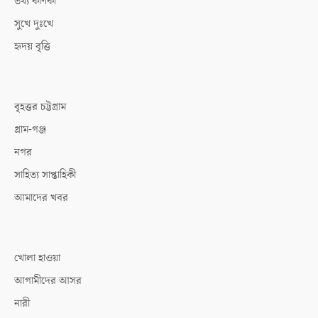
তথ্য কণিকা
সুখে দুঃখে
হৃদয় বৃত্তি
বৃহত্তর চট্টগ্রাম
গ্রাম-গঞ্জ
নগর
সাহিত্য সাপ্তাহিকী
আমাদের খবর
খোলা হাওয়া
আগামীদের আসর
নারী