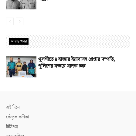
আরও খবর
খুলশীতে ৪ হাজার ইয়াবাসহ গ্রেপ্তার দম্পতি,
পুলিশের নজরে মাদক চক্র
এই দিনে
কৌতুক কণিকা
চিঠিপত্র