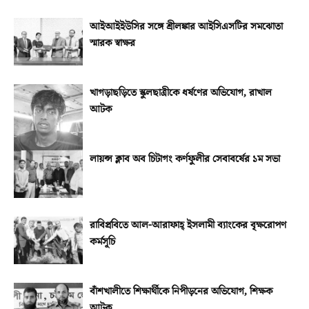
আইআইইউসির সঙ্গে শ্রীলঙ্কার আইসিএসটির সমঝোতা
স্মারক স্বাক্ষর
খাগড়াছড়িতে স্কুলছাত্রীকে ধর্ষণের অভিযোগ, রাখাল
আটক
লায়ন্স ক্লাব অব চিটাগং কর্ণফুলীর সেবাবর্ষের ১ম সভা
রাবিপ্রবিতে আল-আরাফাহ্‌ ইসলামী ব্যাংকের বৃক্ষরোপণ
কর্মসূচি
বাঁশখালীতে শিক্ষার্থীকে নিপীড়নের অভিযোগ, শিক্ষক
আটক