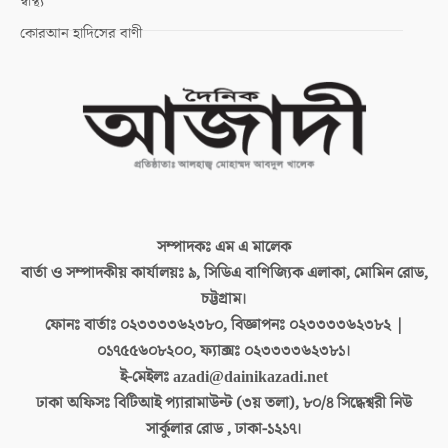
স্বাস্থ্য
কোরআন হাদিসের বাণী
সম্পাদকঃ
এম এ মালেক
বার্তা ও সম্পাদকীয় কার্যালয়ঃ
৯, সিডিএ বাণিজ্যিক এলাকা, মোমিন রোড,
চট্টগ্রাম।
ফোনঃ বার্তাঃ
০২৩৩৩৩৬২৩৮০, বিজ্ঞাপনঃ ০২৩৩৩৩৬২৩৮২ |
০১৭৫৫৬০৮২০০, ফ্যাক্সঃ ০২৩৩৩৩৬২৩৮১।
ই-মেইলঃ
azadi@dainikazadi.net
ঢাকা অফিসঃ
বিটিআই প্যারামাউন্ট (৩য় তলা), ৮০/৪ সিদ্ধেশ্বরী নিউ
সার্কুলার রোড , ঢাকা-১২১৭।