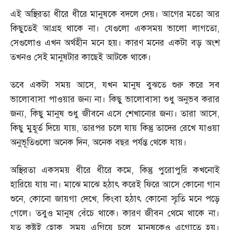
এই অস্থিরতা ধীরে ধীরে মানুষকে বদলে দেয়। আগের মতো আর
কিছুতেই আগ্রহ থাকে না। যেগুলো একসময় ভালো লাগতো
,
সেগুলোও এখন অর্থহীন মনে হয়। কারণ মনের একটা বড় অংশ
তখনও সেই মানুষটার কাছেই আটকে থাকে।
তবে একটা সময় আসে
,
যখন মানুষ বুঝতে শুরু করে সব
ভালোবাসা পাওয়ার জন্য না। কিছু ভালোবাসা শুধু অনুভব করার
জন্য
,
কিছু মানুষ শুধু জীবনে এসে শেখানোর জন্য। তারা আসে
,
কিছু মুহূর্ত দিয়ে যায়
,
তারপর চলে যায় কিন্তু তাদের রেখে যাওয়া
অনুভূতিগুলো অনেক দিন
,
অনেক বছর পর্যন্ত থেকে যায়।
অস্থিরতা একসময় ধীরে ধীরে কমে
,
কিন্তু পুরোপুরি কখনোই
হারিয়ে যায় না। মাঝে মাঝে হঠাৎ করেই ফিরে আসে কোনো গান
শুনে
,
কোনো জায়গা দেখে
,
কিংবা হঠাৎ কোনো স্মৃতি মনে পড়ে
গেলে। তবুও মানুষ বেঁচে থাকে। কারণ জীবন থেমে থাকে না।
যত কষ্টই হোক
,
সময় এগিয়ে চলে
,
মানুষকেও এগোতে হয়।