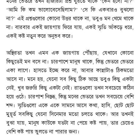
মনের ভেতরে তখন হাজারটা প্রশ্ন ঘুরতে থাকে ‘কেন হলো না
?’
‘
আমি কি কম ভালোবেসেছিলাম
?’ ‘
সে কি একবারও বুঝলো
না
?’
এই প্রশ্নগুলোর কোনো উত্তর থাকে না
,
তবুও মন থেমে থাকে
না। বারবার একই জায়গায় ফিরে যায়
,
একই স্মৃতি আঁকড়ে ধরে
,
একই কষ্ট নতুন করে অনুভব করে।
অস্থিরতা তখন এমন এক জায়গায় পৌঁছায়
,
যেখানে কোনো
কিছুতেই মন বসে না। চারপাশে মানুষ থাকে
,
কিন্তু ভেতরে ভেতরে
একা লাগে। হাসতে ইচ্ছে করে না
,
আবার কান্নাটাও ঠিকমতো
আসে না। মনে হয়
,
যেনো সব কিছু ঠিক আছে তবুও কিছু একটা
নেই
,
খুব জরুরি কিছু একটা নেই। রাতগুলো তখন সবচেয়ে কঠিন
হয়ে ওঠে। চারপাশ নিস্তব্ধ
,
কিন্তু মনের ভেতরে তখন সবচেয়ে বেশি
শব্দ। স্মৃতিগুলো একে একে সামনে আসে কথা
,
হাসি
,
ছোট ছোট
মুহূর্ত সবকিছু যেনো সিনেমার মতো চলতে থাকে। আর তখনই
বুঝা যায়
,
মানুষ কাউকে যতটা না পেয়ে কষ্ট পায়
,
তার চেয়েও
বেশি কষ্ট পায় ভুলতে না পারার জন্য।