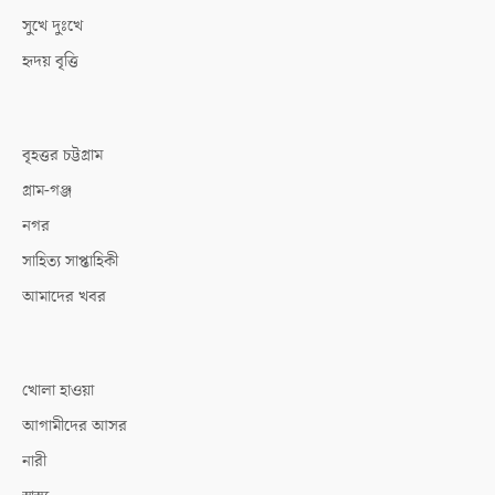
সুখে দুঃখে
হৃদয় বৃত্তি
বৃহত্তর চট্টগ্রাম
গ্রাম-গঞ্জ
নগর
সাহিত্য সাপ্তাহিকী
আমাদের খবর
খোলা হাওয়া
আগামীদের আসর
নারী