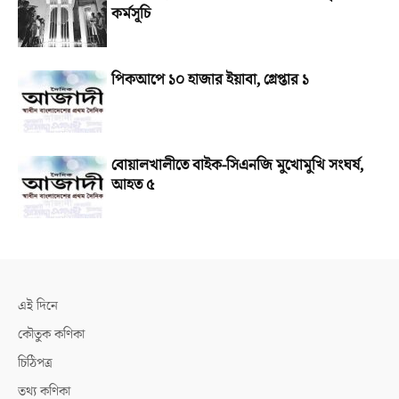
কর্মসূচি
পিকআপে ১০ হাজার ইয়াবা, গ্রেপ্তার ১
বোয়ালখালীতে বাইক-সিএনজি মুখোমুখি সংঘর্ষ,
আহত ৫
এই দিনে
কৌতুক কণিকা
চিঠিপত্র
তথ্য কণিকা