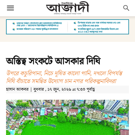
অস্তিত্ব সংকটে আসকার দিঘি
উপরে কচুরিপানা, নিচে দূষিত কালো পানি, দখলে বিপর্যস্ত
দিঘি বাঁচাতে সমন্বিত উদ্যোগ চান নগর পরিকল্পনাবিদরা
হাসান আকবর | বুধবার , ১৭ জুন, ২০২৬ at ৭:৫৩ পূর্বাহ্ণ