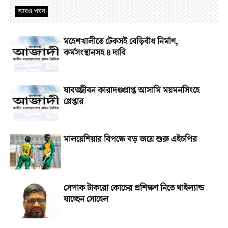
আরও খবর
মহেশখালীতে টেকসই বেড়িবাঁধ নির্মাণ,
কর্মসংস্থানসহ ৪ দাবি
যাবজ্জীবন কারাদণ্ডপ্রাপ্ত আসামি ময়মনসিংহে
গ্রেপ্তার
মালয়েশিয়ার বিপক্ষে বড় জয়ে শুরু এইচপির
সেপাক টাকরো কোচের প্রশিক্ষণ নিতে থাইল্যান্ড
যাচ্ছেন সোহেল