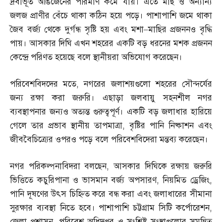
দ্রবীভূত অঙিজেনের পরিমাণ কমে যায়। এতে মাছ ও অন্যান্য
জলজ প্রাণীর বেঁচে থাকা কঠিন হয়ে পড়ে। পাশাপাশি জমে থাকা
জৈব বর্জ্য থেকে দুর্গন্ধ সৃষ্টি হয় এবং মশা
–
মাছির প্রজননও বৃদ্ধি
পায়। আসকার দিঘি এখন শহরের একটি বড় ধরনের মশক প্রজনন
কেন্দ্রে পরিণত হয়েছে বলে স্থানীয়রা অভিযোগ করেছেন।
পরিবেশবিদদের মতে
,
নগরের জলাশয়গুলো শহরের সৌন্দর্যের
জন্য রক্ষা করা জরুরি। এছাড়া জলবায়ু সহনশীল নগর
ব্যবস্থাপনার জন্যও অত্যন্ত গুরুত্বপূর্ণ। একটি বড় জলাধার হারিয়ে
গেলে তার প্রভাব স্থানীয় তাপমাত্রা
,
বৃষ্টির পানি নিষ্কাশন এবং
জীববৈচিত্র্যের ওপরও পড়ে বলে পরিবেশবিদেরা মন্তব্য করেছেন।
নগর পরিকল্পনাবিদরা বলছেন
,
আসকার দিঘিকে রক্ষায় জরুরি
ভিত্তিতে কচুরিপানা ও ভাসমান বর্জ্য অপসারণ
,
নিয়মিত ড্রেজিং
,
পানি দূষণের উৎস চিহ্নিত করে বন্ধ করা এবং জলাধারের সীমানা
সুরক্ষার ব্যবস্থা নিতে হবে। পাশাপাশি চট্টগ্রাম সিটি কর্পোরেশন
,
জেলা প্রশাসন
,
পরিবেশ অধিদপ্তর ও সংশ্লিষ্ট সংস্থাগুলোর সমন্বিত