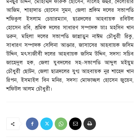
মনছুর উদ্দিন
,
মোহাম্মদ ফারুক হোসেন
,
সালেহ জহুর
,
দেলোয়ার
আজিম
,
শাহাদাত হোসেন সুমন
,
জেলা শ্রকিম দলের সভাপতি
শফিকুল ইসলাম চেয়ারম্যান
,
ছাত্রদলের আহবায়ক রবিউল
হোসেন রবি
,
শ্রমিক দলের সাধারণ সম্পাদক ডাঃ মহসিন খান
তরুন
,
মহিলা দলের সভাপতি জান্নাতুন নাঈম চৌধুরী রিকু
,
সাধারণ সম্পাদক সেলিনা আক্তার
,
জাসাসের আহবায়ক জসিম
উদ্দিন
,
মৎস্যজীবী দলের আহবায়ক জসিম উদ্দিন
,
সদস্য সচিব
জাহেদুল হক
,
জেলা যুবদলের সহ
–
সভাপতি আব্দুল মইয়ুম
চৌধুরী ছোটন
,
জেলা ছাত্রদলের যুগ্ম আহবায়ক নুর শাহেদ খান
রিপন
,
ইসমাইল বিন মনির
,
সদস্য মোফাচ্ছল হোসেন জুয়েন
,
শফিউল আলম চৌধুরী।