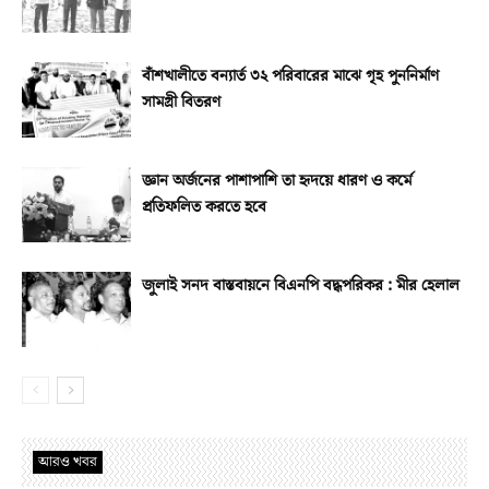
বাঁশখালীতে বন্যার্ত ৩২ পরিবারের মাঝে গৃহ পুননির্মাণ
সামগ্রী বিতরণ
জ্ঞান অর্জনের পাশাপাশি তা হৃদয়ে ধারণ ও কর্মে
প্রতিফলিত করতে হবে
জুলাই সনদ বাস্তবায়নে বিএনপি বদ্ধপরিকর : মীর হেলাল
আরও খবর