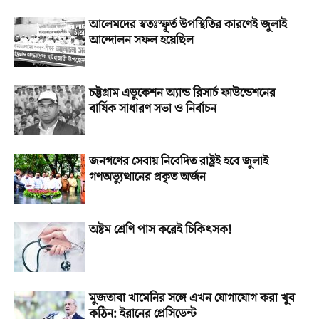
আলেমদের স্বতঃস্ফূর্ত উপস্থিতির কারণেই জুলাই
আন্দোলন সফল হয়েছিল
চট্টগ্রাম এডুকেশন অ্যান্ড রিসার্চ ফাউন্ডেশনের
বার্ষিক সাধারণ সভা ও নির্বাচন
জনগণের সেবায় নিবেদিত রাষ্ট্রই হবে জুলাই
গণঅভ্যুত্থানের প্রকৃত অর্জন
অষ্টম শ্রেণি পাস করেই চিকিৎসক!
মুজতাবা খামেনির সঙ্গে এখন যোগাযোগ করা খুব
কঠিন: ইরানের প্রেসিডেন্ট