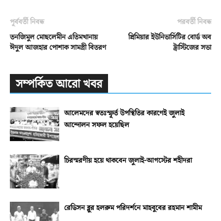
পূর্ববর্তী নিবন্ধ
পরবর্তী নিবন্ধ
তনজিমুল মোছলেমীন এতিমখানায়
প্রিমিয়ার ইউনিভার্সিটির বোর্ড অব
ঈদুল আজহার পোশাক সামগ্রী বিতরণ
ট্রাস্টিজের সভা
সম্পর্কিত আরো খবর
আলেমদের স্বতঃস্ফূর্ত উপস্থিতির কারণেই জুলাই
আন্দোলন সফল হয়েছিল
চিরস্মরণীয় হয়ে থাকবেন জুলাই-আগস্টের শহীদরা
রেডিসন ব্লুর হলরুম পরিদর্শনে মাহবুবের রহমান শামীম