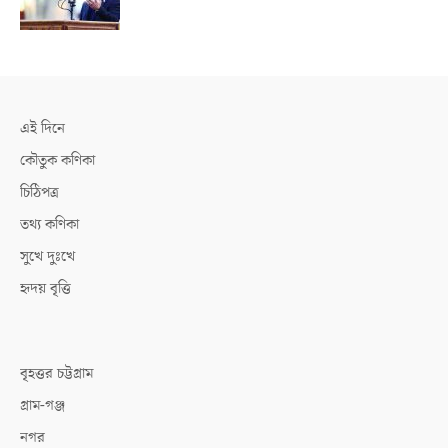
এই দিনে
কৌতুক কণিকা
চিঠিপত্র
তথ্য কণিকা
সুখে দুঃখে
হৃদয় বৃত্তি
বৃহত্তর চট্টগ্রাম
গ্রাম-গঞ্জ
নগর