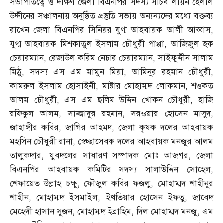
সভাপতিত্বে ও দক্ষিণ জেলা বিএনপির সদস্য সচিব লায়ন হেলাল
উদ্দীনের সঞ্চালনায় অনুষ্ঠিত প্রস্তুতি সভায় অন্যন্যদের মধ্যে বক্তব্য
রাখেন জেলা বিএনপির সিনিয়র যুগ্ম আহবায়ক আলী আব্বাস
,
যুগ্ম আহবায়ক মিশকাতুল ইসলাম চৌধুরী পাপ্পা
,
আজিজুল হক
চেয়ারম্যান
,
রেজাউল করিম নেচার চেয়ারম্যান
,
সাইফুদ্দীন সালাম
মিঠু
,
সদস্য এস এম মামুন মিয়া
,
আমিনুর রহমান চৌধুরী
,
কামরুল ইসলাম হোসাইনী
,
মাষ্টার মোহাম্মদ লোকমান
,
শওকত
আলম চৌধুরী
,
এস এম ছলিম উদ্দিন খোকন চৌধুরী
,
হাজি
রফিকুল আলম
,
সাজ্জাদুর রহমান
,
সরওয়ার হোসেন মাসুদ
,
জাহাঙ্গীর কবির
,
জাগির আহমদ
,
জেলা কৃষক দলের আহবায়ক
মহসিন চৌধুরী রানা
,
স্বেচ্ছাসেবক দলের আহবায়ক মনজুর আলম
তালুকদার
,
যুবদলের সাধারণ সম্পাদক মোঃ আজগর
,
জেলা
বিএনপির আহবায়ক কমিটির সদস্য সালাউদ্দিন সোহেল
,
শেফায়েত উল্লাহ চক্ষু
,
ফৌজুল কবির ফজলু
,
মোহাম্মদ শাহীনুর
শাহীন
,
মোহাম্মদ ইসমাইল
,
ইখতিয়ার হোসেন ইফতু
,
জাবেদ
মেহেদী হাসান সুজন
,
মোহাম্মদ ইব্রাহিম
,
দিল মোহাম্মদ মনজু
,
এম