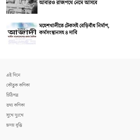
আবারও রাজপথে নেমে আসবে
মহেশখালীতে টেকসই বেড়িবাঁধ নির্মাণ,
কর্মসংস্থানসহ ৪ দাবি
এই দিনে
কৌতুক কণিকা
চিঠিপত্র
তথ্য কণিকা
সুখে দুঃখে
হৃদয় বৃত্তি