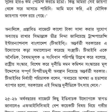
সুদের হারও কম পেমেন্ট করতে হতো। কিন্তু আমরা সেই জায়গা
থেকে সরে আসতে পারিনি। আমি মনে করি
,
এই মৌলিক
জায়গায় গলদ রয়ে গেছে।’
অন্যদিকে
,
প্রস্তাবিত বাজেটে কালো টাকা সাদা করার সুযোগ
অব্যাহত রাখার সিদ্ধান্তকে তীব্র নিন্দা জানিয়েছে ট্রান্সপারেন্সি
ইন্টারন্যাশনাল বাংলাদেশ
(
টিআইবি
)
। অন্তর্বর্তী সরকারের এ
উদ্যোগের কড়া সমালোচনা করেছে সংস্থাটি। টিআইবি একে
অনৈতিক
,
বৈষম্যমূলক ও সংবিধান পরিপন্থি উল্লেখ করে বলেছে
,
রাষ্ট্রীয় সংস্কার
,
বিশেষ করে দুর্নীতি দমন কমিশন সংস্কারের মূল
উদ্দেশ্যের সম্পূর্ণ বিপরীতমুখী অবস্থান নিয়েছে অন্তর্বর্তী সরকার।
টিআইবির নির্বাহী পরিচালক বলেন
, ‘
সবচেয়ে আশঙ্কা ও হতাশার
ব্যাপার হলো
,
সরকারের এই সিদ্ধান্ত দুর্নীতিকে উৎসাহ দেবে।’
২৫
–
২৬ অর্থবছরের বাজেটে কিছু ইতিবাচক উদ্যোগকে স্বাগত
জানালেও এফআইসিসিআই বেশ কয়েকটি বিষয় নিয়ে গভীর