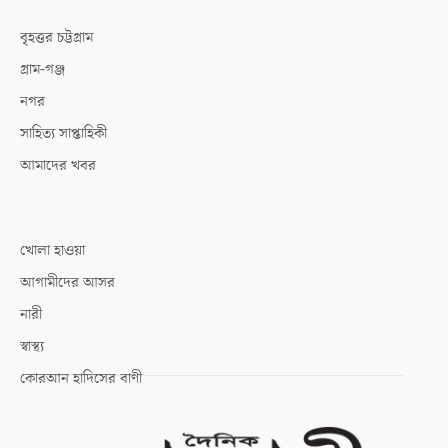
বৃহত্তর চট্টগ্রাম
গ্রাম-গঞ্জ
নগর
সাহিত্য সাপ্তাহিকী
আমাদের খবর
খোলা হাওয়া
আগামীদের আসর
নারী
স্বাস্থ্য
কোরআন হাদিসের বাণী