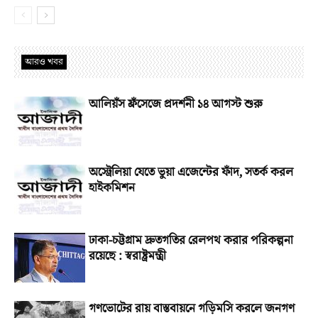
আরও খবর
আলিয়ঁস ফ্রঁসেজে প্রদর্শনী ১৪ আগস্ট শুরু
অস্ট্রেলিয়া যেতে ভুয়া এজেন্টের ফাঁদ, সতর্ক করল
হাইকমিশন
ঢাকা-চট্টগ্রাম দ্রুতগতির রেলপথ করার পরিকল্পনা
রয়েছে : স্বরাষ্ট্রমন্ত্রী
গণভোটের রায় বাস্তবায়নে গড়িমসি করলে জনগণ