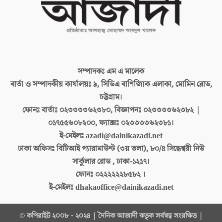
সম্পাদকঃ
এম এ মালেক
বার্তা ও সম্পাদকীয় কার্যালয়ঃ
৯, সিডিএ বাণিজ্যিক এলাকা, মোমিন রোড,
চট্টগ্রাম।
ফোনঃ বার্তাঃ
০২৩৩৩৩৬২৩৮০, বিজ্ঞাপনঃ ০২৩৩৩৩৬২৩৮২ |
০১৭৫৫৬০৮২০০, ফ্যাক্সঃ ০২৩৩৩৩৬২৩৮১।
ই-মেইলঃ
azadi@dainikazadi.net
ঢাকা অফিসঃ
বিটিআই প্যারামাউন্ট (৩য় তলা), ৮০/৪ সিদ্ধেশ্বরী নিউ
সার্কুলার রোড , ঢাকা-১২১৭।
ফোনঃ
০২২২২২২৮৫৮২ ।
ই-মেইলঃ
dhakaoffice@dainikazadi.net
© কপিরাইট ২০০৮ - ২০২৪ | দৈনিক আজাদী কতৃক সর্বস্বত্ব সংরক্ষিত |