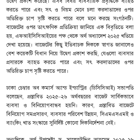
উদ্বেগ প্রকাশ করেছে। এসব বিষয় ব্যবসায়িক প্রবৃদ্ধিকে ব্যাহত
করতে পারে এবং সৎ ও নিয়ম মেনে চলা করদাতাদের ওপর
অতিরিক্ত চাপ সৃষ্টি করতে পারে বলে মনে করছে সংগঠনটি।
বাজেটের ওপর তাৎক্ষণিক প্রতিক্রিয়া জানিয়ে এক বিবৃতিতে বলা
হয়
,
এফআইসিসিআইয়ের পক্ষ থেকে অর্থ অধ্যাদেশ ২০২৫ খতিয়ে
দেখা হয়েছে। বাজেটের কিছু ইতিবাচক দিককে স্বাগত জানালেও
বেশ কয়েকটি বিধান নিয়ে উদ্বেগ প্রকাশ করছি
,
যেগুলো ব্যবসার
প্রসারকে ব্যাহত করতে পারে এবং সৎ করদাতাদের ওপর
অতিরিক্ত চাপ সৃষ্টি করতে পারে।
ঢাকা চেম্বার অব কমার্স অ্যান্ড ইন্ডাস্ট্রির
(
ডিসিসিআই
)
সভাপতি
বলেছেন
,
প্রস্তাবিত ২০২৫
–
২৬ অর্থবছরের বাজেট সার্বিকভাবে
ব্যবসা ও বিনিয়োগবান্ধব হয়নি। কারণ
,
প্রস্তাবিত বাজেটে
বিনিয়োগ সমপ্রসারণ
,
ব্যবসার পরিবেশ উন্নয়ন
,
সিএমএসএমই ও
ব্যাংকিং খাত সংস্কারে সুনির্দিষ্ট কোনো দিকনির্দেশনা নেই।
অন্যদিকে
,
অর্থ উপদেষ্টা ড
.
সালেহউদ্দিন আহমেদ ২০২৫
–
২৬