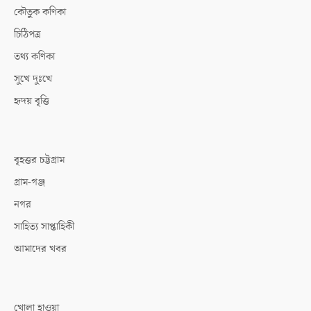
কৌতুক কণিকা
চিঠিপত্র
তথ্য কণিকা
সুখে দুঃখে
হৃদয় বৃত্তি
বৃহত্তর চট্টগ্রাম
গ্রাম-গঞ্জ
নগর
সাহিত্য সাপ্তাহিকী
আমাদের খবর
খোলা হাওয়া