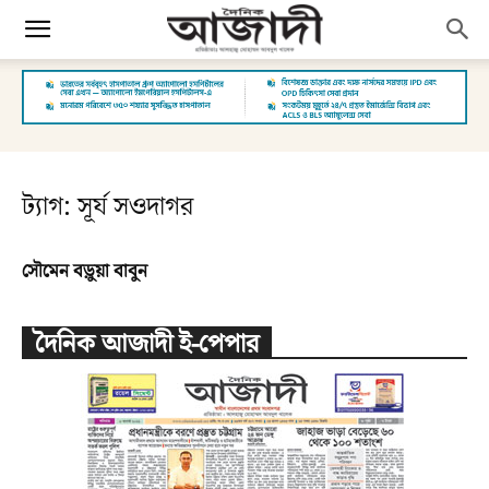
ট্যাগ: সূর্য সওদাগর
সৌমেন বড়ুয়া বাবুন
দৈনিক আজাদী ই-পেপার