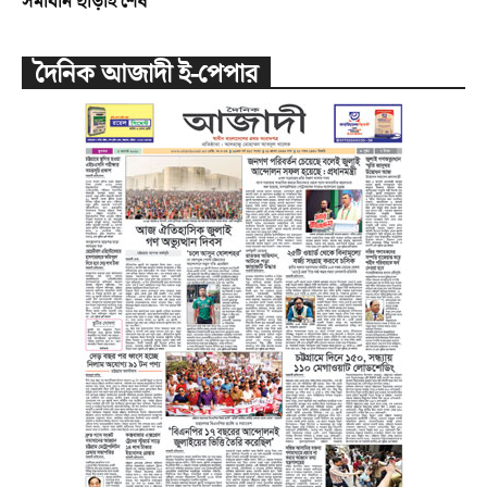
সমাধান ছাড়াই শেষ
দৈনিক আজাদী ই-পেপার