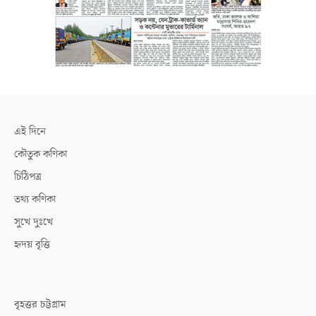
এই দিনে
কৌতুক কণিকা
চিঠিপত্র
তথ্য কণিকা
সুখে দুঃখে
হৃদয় বৃত্তি
বৃহত্তর চট্টগ্রাম