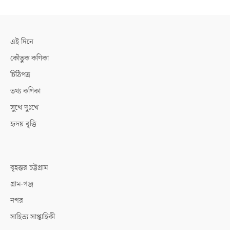
এই দিনে
কৌতুক কণিকা
চিঠিপত্র
তথ্য কণিকা
সুখে দুঃখে
হৃদয় বৃত্তি
বৃহত্তর চট্টগ্রাম
গ্রাম-গঞ্জ
নগর
সাহিত্য সাপ্তাহিকী