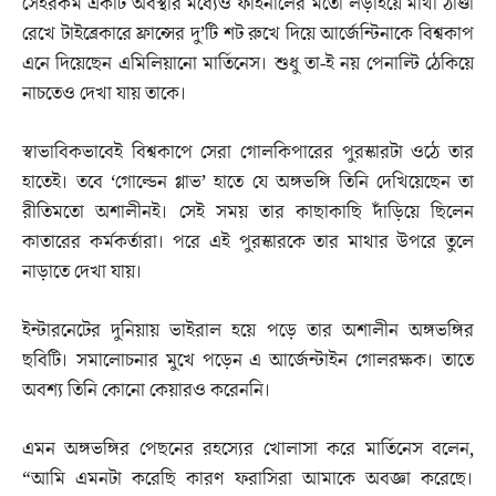
সেইরকম একটি অবস্থার মধ্যেও ফাইনালের মতো লড়াইয়ে মাথা ঠাণ্ডা
রেখে টাইব্রেকারে ফ্রান্সের দু’টি শট রুখে দিয়ে আর্জেন্টিনাকে বিশ্বকাপ
এনে দিয়েছেন এমিলিয়ানো মার্তিনেস। শুধু তা-ই নয় পেনাল্টি ঠেকিয়ে
নাচতেও দেখা যায় তাকে।
স্বাভাবিকভাবেই বিশ্বকাপে সেরা গোলকিপারের পুরস্কারটা ওঠে তার
হাতেই। তবে ‘গোল্ডেন গ্লাভ’ হাতে যে অঙ্গভঙ্গি তিনি দেখিয়েছেন তা
রীতিমতো অশালীনই। সেই সময় তার কাছাকাছি দাঁড়িয়ে ছিলেন
কাতারের কর্মকর্তারা। পরে এই পুরস্কারকে তার মাথার উপরে তুলে
নাড়াতে দেখা যায়।
ইন্টারনেটের দুনিয়ায় ভাইরাল হয়ে পড়ে তার অশালীন অঙ্গভঙ্গির
ছবিটি। সমালোচনার মুখে পড়েন এ আর্জেন্টাইন গোলরক্ষক। তাতে
অবশ্য তিনি কোনো কেয়ারও করেননি।
এমন অঙ্গভঙ্গির পেছনের রহস্যের খোলাসা করে মার্তিনেস বলেন,
“আমি এমনটা করেছি কারণ ফরাসিরা আমাকে অবজ্ঞা করেছে।