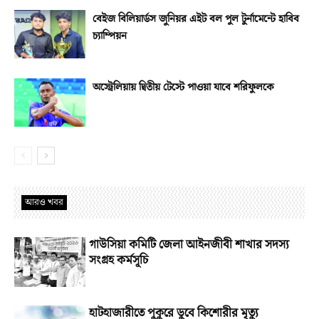
বেইজ বিলিয়ার্ডস জুনিয়র এইট বল পুল টুর্নামেন্টে হাবিব
চ্যাম্পিয়ন
অস্ট্রেলিয়ায় দ্বিতীয় টেস্টে পাওয়া যাবে শরিফুলকে
আরও খবর
গাউসিয়া কমিটি জেলা আইনজীবী শাখার সদস্য
সংগ্রহ কর্মসূচি
হাটহাজারীতে পুকুরে ডুবে কিশোরীর মৃত্যু