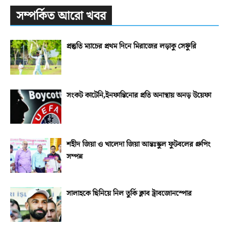
সম্পর্কিত আরো খবর
প্রস্তুতি ম্যাচের প্রথম দিনে মিরাজের লড়াকু সেঞ্চুরি
সংকট কাটেনি,ইনফান্তিনোর প্রতি অনাস্থায় অনড় উয়েফা
শহীদ জিয়া ও খালেদা জিয়া আন্তঃস্কুল ফুটবলের গ্রুপিং
সম্পন্ন
সালাহকে ছিনিয়ে নিল তুর্কি ক্লাব ট্রাবজোনস্পোর