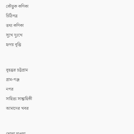
কৌতুক কণিকা
চিঠিপত্র
তথ্য কণিকা
সুখে দুঃখে
হৃদয় বৃত্তি
বৃহত্তর চট্টগ্রাম
গ্রাম-গঞ্জ
নগর
সাহিত্য সাপ্তাহিকী
আমাদের খবর
খোলা হাওয়া