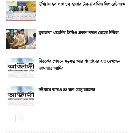
উখিয়ায় ২৩ লাখ ৮৫ হাজার টাকার বার্মিজ সিগারেট জব্দ
মুজতাবা খামেনির ভিডিও প্রকাশ করল মেহের নিউজ
বিতর্কের পেছনে ষড়যন্ত্র আর শয়তানের হাত দেখছেন
জামায়াত আমির
চট্টগ্রামে আরও ৪৪ জন ডেঙ্গু আক্রান্ত