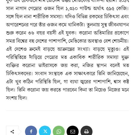
বুক অব রেকর্ডসে নাম তোলেন উত্তর মেঙিকোর বাসিন্দা হুয়ান। ২০১৭
সাল নাগাদ পেদ্রোর ওজন ছিল ১,৩১০ পাউন্ড অর্থাৎ ৫৯৫ কেজি।
সঙ্গে ছিল নানা শারীরিক সমস্যা। যদিও বিভিন্ন রকমের চিকিৎসা এবং
অপারেশনের পরে তাঁর ওজন কমে খানিকটা। তুলনায় সুস্থ জীবনযাপন
শুরু করেন ৩৬ বছর বয়সী এই যুবক। করোনা অতিমারির প্রকোপে
সমগ্র বিশ্বের বহু দেশের পাশাপাশি, মেঙিকোর অবস্থাও বেশ শোচনীয়।
এই দেশেও ক্রমেই বাড়ছে আক্রান্তের সংখ্যা। বাড়ছে মৃত্যুও। এই
পরিস্থিতিতে দাঁড়িয়ে পেদ্রোর মত একাধিক শারীরিক সমস্যা যুক্ত
ব্যক্তির করোনা ভাইরাসকে জয় করা, নজির স্থাপন বলেই মত
চিকিৎসকদের। সংবাদ সংস্থাকে এক সাক্ষাৎকারে তিনি জানিয়েছেন,
এটা খুব কঠিন পরিস্থিতি ছিল, গা ব্যথা জ্বরের পাশাপাশি, শ্বাস কষ্ট
ছিল। তিনি করোনা জয় করতে পারবেন কিনা তা নিয়েও নিজের মনে
সংশয় ছিল।