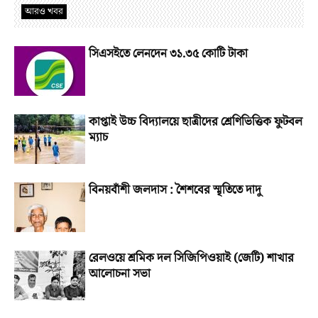
আরও খবর
সিএসইতে লেনদেন ৩১.৩৫ কোটি টাকা
কাপ্তাই উচ্চ বিদ্যালয়ে ছাত্রীদের শ্রেণিভিত্তিক ফুটবল
ম্যাচ
বিনয়বাঁশী জলদাস : শৈশবের স্মৃতিতে দাদু
রেলওয়ে শ্রমিক দল সিজিপিওয়াই (জেটি) শাখার
আলোচনা সভা