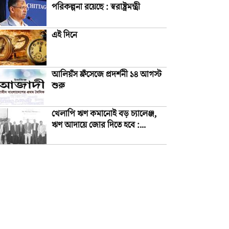
পরিকল্পনা রয়েছে : স্বরাষ্ট্রমন্ত্রী
এই দিনে
আলিয়ঁস ফ্রঁসেজে প্রদর্শনী ১৪ আগস্ট
শুরু
খেলাপি ঋণ কমানোই বড় চ্যালেঞ্জ,
ঋণ আদায়ে জোর দিতে হবে :...