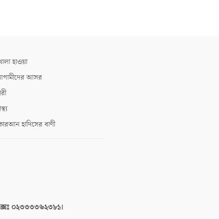
োলা হাওয়া
গামীদের আসর
ারী
াস্থ্য
োরআন হাদিসের বাণী
াক্সঃ ০২৩৩৩৩৬২৩৮১।