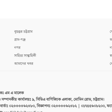
বৃহত্তর চট্টগ্রাম
খ
গ্রাম-গঞ্জ
আ
নগর
ন
সাহিত্য সাপ্তাহিকী
স্ব
আমাদের খবর
ক
দকঃ
এম এ মালেক
 ও সম্পাদকীয় কার্যালয়ঃ
৯, সিডিএ বাণিজ্যিক এলাকা, মোমিন রোড, চট্টগ্রাম।
ার্তাঃ
০২৩৩৩৩৬২৩৮০, বিজ্ঞাপনঃ ০২৩৩৩৩৬২৩৮২ | ০১৭৫৫৬০৮২০০, ফ্য