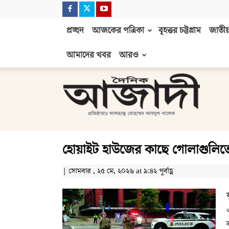
প্রচ্ছদ
আজকের পত্রিকা
বৃহত্তর চট্টগ্রাম
জাতীয়
আমাদের খবর
আরও
দৈনিক
আজাদী
হোয়াইট হাউজের কাছে গোলাগুলিতে 
| সোমবার , ২৫ মে, ২০২৬ at ৯:৪২ পূর্বাহ্ণ