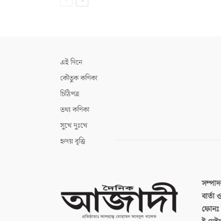
এই দিনে
কৌতুক কণিকা
চিঠিপত্র
তথ্য কণিকা
সুখে দুঃখে
হৃদয় বৃত্তি
সম্পা
বার্তা
ফোনঃ ব