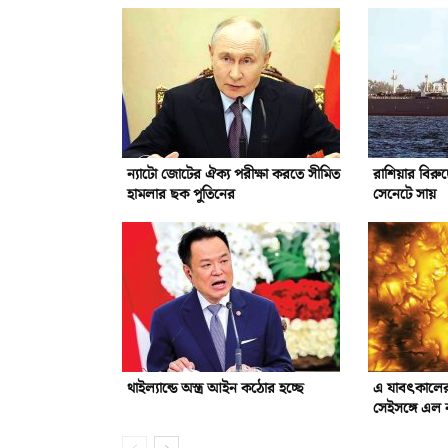
ন্যাটো জোটের ঐক্য পরীক্ষা করতে সীমিত
রাশিয়ার বিরুদ্
হামলার ছক পুতিনের
সেনেটে সায়
থাইল্যান্ডে অস্ত্র আইন কঠোর হচ্ছে
এ যাবৎকালের 
সেইসঙ্গে এল 