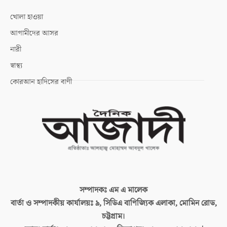
খোলা হাওয়া
আগামীদের আসর
নারী
স্বাস্থ্য
কোরআন হাদিসের বাণী
সম্পাদকঃ
এম এ মালেক
বার্তা ও সম্পাদকীয় কার্যালয়ঃ
৯, সিডিএ বাণিজ্যিক এলাকা, মোমিন রোড,
চট্টগ্রাম।