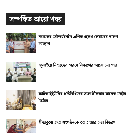
সম্পর্কিত আরো খবর
চমেকের সৌন্দর্যবর্ধনে এপিক হেলথ কেয়ারের দারুণ
উদ্যোগ
জুলাইয়ে নিহতদের স্মরণে লিডার্সের আলোচনা সভা
আইআইইউসির প্রতিনিধিদের সঙ্গে শ্রীলঙ্কার সাবেক মন্ত্রীর
বৈঠক
সীতাকুণ্ডে ১৭০ সংগঠনকে ৩০ হাজার চারা বিতরণ