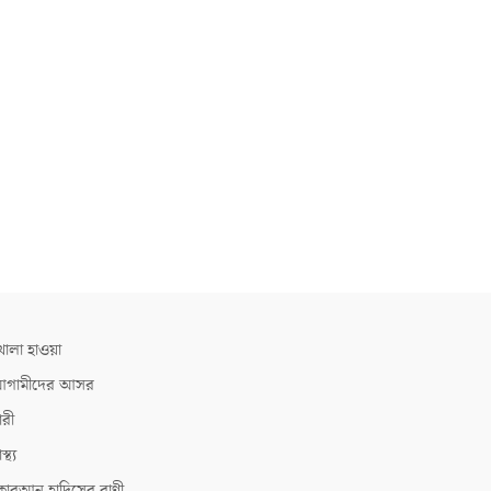
োলা হাওয়া
গামীদের আসর
ারী
াস্থ্য
োরআন হাদিসের বাণী