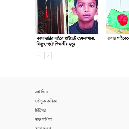
নজরদারির বাইরে প্রাইভেট হেফজখানা,
এবার সাইকেলে
বিদ্যুৎস্পৃষ্টে শিক্ষার্থীর মৃত্যু
এই দিনে
কৌতুক কণিকা
চিঠিপত্র
তথ্য কণিকা
সুখে দুঃখে