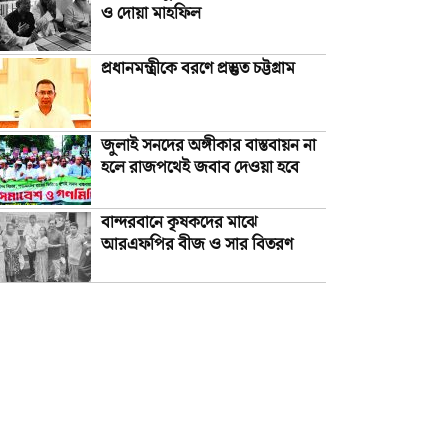
ও দোয়া মাহফিল
প্রধানমন্ত্রীকে বরণে প্রস্তুত চট্টগ্রাম
জুলাই সনদের অঙ্গীকার বাস্তবায়ন না
হলে রাজপথেই জবাব দেওয়া হবে
বান্দরবানে কৃষকদের মাঝে
আরএফপির বীজ ও সার বিতরণ