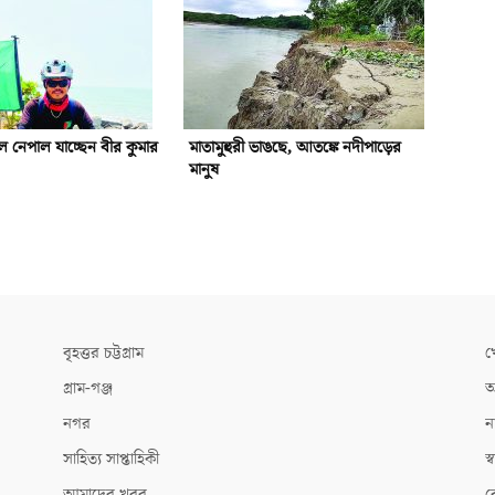
 নেপাল যাচ্ছেন বীর কুমার
মাতামুহুরী ভাঙছে, আতঙ্কে নদীপাড়ের
মানুষ
বৃহত্তর চট্টগ্রাম
খ
গ্রাম-গঞ্জ
আ
নগর
ন
সাহিত্য সাপ্তাহিকী
স্ব
আমাদের খবর
ক