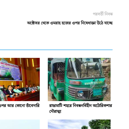
পরবর্তী নিবন্ধ
অক্টোবর থেকে ওমরাহ হজের ওপর নিষেধাজ্ঞা উঠে যাচ্ছে
ওপর আর কোনো তাঁবেদারি
রাঙামাটি শহরে নিবন্ধনবিহীন অটোরিকশার
দৌরাত্ম্য