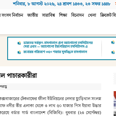
শনিবার
,
৮ আগস্ট ২০২৬
,
২৪ শ্রাবণ ১৪৩৩
,
২৩ সফর ১৪৪৮
 সংসদ নির্বাচন
জাতীয়
সারাবিশ্ব
শিক্ষা
বিনোদন
খেলা
ক্রিকেট বি
েল পাচারকারীরা
রাহ্ণ
কক্সবাজারের টেকনাফের হ্নীলা ইউনিয়নের লেদার ছ্যুড়িখাল সংলগ্ন
নাফ নদীর তীর এলাকা থেকে ৩ লাখ ৫০ হাজার পিস ইয়াবা উদ্ধার
করেছে বর্ডার গার্ড বাংলাদেশ (বিজিবি)। বুধবার (২৩ সেপ্টেম্বর)