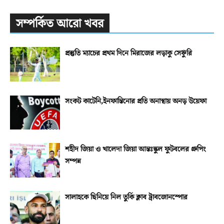
সম্পর্কিত আরো খবর
প্রস্তুতি ম্যাচের প্রথম দিনে মিরাজের লড়াকু সেঞ্চুরি
সংকট কাটেনি,ইনফান্তিনোর প্রতি অনাস্থায় অনড় উয়েফা
শহীদ জিয়া ও খালেদা জিয়া আন্তঃস্কুল ফুটবলের গ্রুপিং
সম্পন্ন
সালাহকে ছিনিয়ে নিল তুর্কি ক্লাব ট্রাবজোনস্পোর