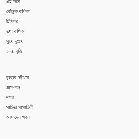
এই দিনে
কৌতুক কণিকা
চিঠিপত্র
তথ্য কণিকা
সুখে দুঃখে
হৃদয় বৃত্তি
বৃহত্তর চট্টগ্রাম
গ্রাম-গঞ্জ
নগর
সাহিত্য সাপ্তাহিকী
আমাদের খবর