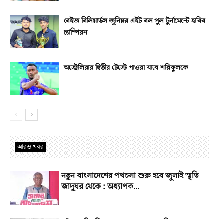
বেইজ বিলিয়ার্ডস জুনিয়র এইট বল পুল টুর্নামেন্টে হাবিব
চ্যাম্পিয়ন
অস্ট্রেলিয়ায় দ্বিতীয় টেস্টে পাওয়া যাবে শরিফুলকে
আরও খবর
নতুন বাংলাদেশের পথচলা শুরু হবে জুলাই স্মৃতি
জাদুঘর থেকে : অধ্যাপক...