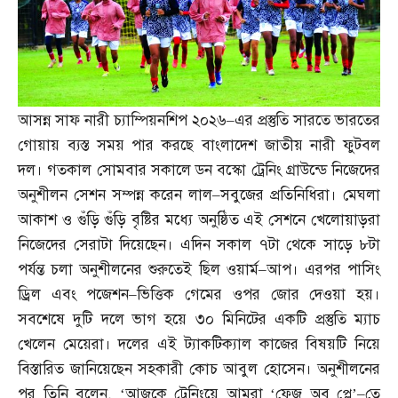
আসন্ন সাফ নারী চ্যাম্পিয়নশিপ ২০২৬
–
এর প্রস্তুতি সারতে ভারতের
গোয়ায় ব্যস্ত সময় পার করছে বাংলাদেশ জাতীয় নারী ফুটবল
দল। গতকাল সোমবার সকালে ডন বস্কো ট্রেনিং গ্রাউন্ডে নিজেদের
অনুশীলন সেশন সম্পন্ন করেন লাল
–
সবুজের প্রতিনিধিরা। মেঘলা
আকাশ ও গুঁড়ি গুঁড়ি বৃষ্টির মধ্যে অনুষ্ঠিত এই সেশনে খেলোয়াড়রা
নিজেদের সেরাটা দিয়েছেন। এদিন সকাল ৭টা থেকে সাড়ে ৮টা
পর্যন্ত চলা অনুশীলনের শুরুতেই ছিল ওয়ার্ম
–
আপ। এরপর পাসিং
ড্রিল এবং পজেশন
–
ভিত্তিক গেমের ওপর জোর দেওয়া হয়।
সবশেষে দুটি দলে ভাগ হয়ে ৩০ মিনিটের একটি প্রস্তুতি ম্যাচ
খেলেন মেয়েরা। দলের এই ট্যাকটিক্যাল কাজের বিষয়টি নিয়ে
বিস্তারিত জানিয়েছেন সহকারী কোচ আবুল হোসেন। অনুশীলনের
পর তিনি বলেন
, ‘
আজকে ট্রেনিংয়ে আমরা ‘ফেজ অব প্লে’
–
তে