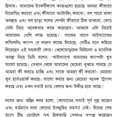
ছিলাম। আমাদের ট্যাকটিক্যাল কাজগুলো হয়েছে আমরা কীভাবে
ডিফেন্ডিং করবো এবং কীভাবে অ্যাটাকিং করবো। বল পায়ে থাকা
অবস্থায় এবং বল ছাড়া দলের শেপটা কীভাবে ঠিক রাখবো
,
কোচ
সেটা নিয়ে অনেকবার কাজ করেছেন। আজকে এটা নিয়েই
আমাদের বেশি কাজ হয়েছে।’ সাফের আগে থাইল্যান্ডের
কন্ডিশনিং ক্যাম্প যে দারুণ কাজে দিয়েছে
,
সেটিও মনে করিয়ে
দিয়েছেন এই সহকারী কোচ। খেলোয়াড়দের ফিটনেস ও মানসিক
অবস্থা নিয়ে তিনি বলেন
, ‘
থাইল্যান্ডে আমাদের ক্যাম্পটা খুব
ভালো হয়েছে। সেখান থেকে আমাদের মেয়েরা বুঝতে পারছে যে
আমরা কী করতে চাচ্ছি এবং সাফে আমরা কী করবো। মেয়েরা
খুব হার্ডওয়ার্ক করছে। ভালো করার জন্য মেয়েরা অনেক স্ট্রাগল
করছে এবং এখন সবাই ম্যাচ খেলার জন্য উদ্দীপ্ত হয়ে আছে।’
দলের জন্য স্বস্তির খবর হলো
,
স্কোয়াডের সবাই পূর্ণ সুস্থ আছেন
এবং বর্তমানে দলে কোনো ইনজুরির সমস্যা নেই। দিনের শেষ
ভাগে টিম হোটেলে পুল রিকভারি সেশনও সম্পন্ন করেছেন