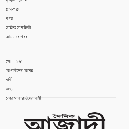
বৃহত্তর চট্টগ্রাম
গ্রাম-গঞ্জ
নগর
সাহিত্য সাপ্তাহিকী
আমাদের খবর
খোলা হাওয়া
আগামীদের আসর
নারী
স্বাস্থ্য
কোরআন হাদিসের বাণী