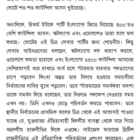
ভোটে শত শত কাউন্সিল আসন খুইয়েছে।
অন্যদিকে
,
রিফর্ম ইউকে পার্টি ইংল্যান্ডে জিতে নিয়েছে ৩০০’রও
বেশি কাউন্সিল আসন। স্কটল্যান্ড এবং ওয়েলশেও তারা ভাল ফল
করছে। ভোটের এই চিত্র লেবার পার্টির জন্য শোচনীয়। কিছু
লেবার আইনপ্রণেতা বলছেন
,
স্কটল্যান্ডে দল খারাপ করলে
,
ওয়েলশে ক্ষমতা হারালে এবং ইংল্যান্ডে ২৫০০ কাউন্সিল আসনের
বেশিরভাগই ধরে রাখতে ব্যর্থ হলে স্টারমার বারবার পদত্যাগের
চাপে পড়বেন কিংবা অন্তত তার বিদায় হওয়ার সময়সীমা
নির্ধারণের দাবির মুখে পড়বেন। তবে স্টারমারের সমর্থকরা অবশ্য
তাকে সমর্থন দিয়ে বলেছেন
,
তার বিরুদ্ধে পদক্ষেপ নেওয়ার সময়
এখন নয়। তিনি এখনও মোড় পরিবর্তন করতে পারবেন। তবে
স্থানীয় নির্বাচনের প্রাথমিক ফলের চিত্র থেকে এই আভাসই পাওয়া
যাচ্ছে যে
,
যুক্তরাজ্য ঐতিহ্যবাহী দ্বিদলীয় ব্যবস্থা থেকে সরে গিয়ে
বহুদলীয় রাজনীতির দিকে এগুচ্ছে। নাইজেল ফারাজে ব্রিটিশ
রাজনীতিতে এই ঐতিহাসিক পরিবর্তনের প্রশংসা করেছেন। এক