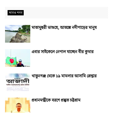
আরও খবর
মাতামুহুরী ভাঙছে, আতঙ্কে নদীপাড়ের মানুষ
এবার সাইকেলে নেপাল যাচ্ছেন বীর কুমার
খাতুনগঞ্জ থেকে ১৯ মামলার আসামি গ্রেপ্তার
প্রধানমন্ত্রীকে বরণে প্রস্তুত চট্টগ্রাম