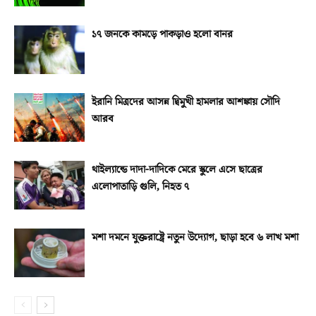
১৭ জনকে কামড়ে পাকড়াও হলো বানর
ইরানি মিত্রদের আসন্ন দ্বিমুখী হামলার আশঙ্কায় সৌদি
আরব
থাইল্যান্ডে দাদা-দাদিকে মেরে স্কুলে এসে ছাত্রের
এলোপাতাড়ি গুলি, নিহত ৭
মশা দমনে যুক্তরাষ্ট্রে নতুন উদ্যোগ, ছাড়া হবে ৬ লাখ মশা