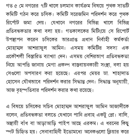
গত ৫ মে নগরের ৭টি খালে চলমান কার্যক্রম বিষয়ে পৃথক সাতটি
কমিটি গঠন করে চসিক। কমিটি সরেজমিন পরিদর্শন করে পৃথক
রির্পোট জমা দেয়। যেখানে নগরের বিভিন্ন খালে বিভিন্ন
প্রতিবন্ধকতার কথা বলা হয়। গতকালকের মিটিংয়ে সে রিপোর্ট
উপস্থাপন করেন চসিকের ভারপ্রাপ্ত প্রধান নির্বাহী কর্মকর্তা
মোহাম্মদ আশরাফুল আমিন। এসময় কমিটির সদস্য এক
প্রকৌশলী বিস্তারিত ব্যাখ্যা দেন। এসময় বেশিরভাগ প্রতিবন্ধকতা
নিয়ে আপত্তি জানায় মেগা প্রকল্প বাস্তবায়নকারী সংস্থা
,
বলা হয়
সেগুলো অপসারণ করা হয়েছে। এরপর মেয়র ডা
.
শাহাদাত
হোসেন যৌথভাবে পরিদর্শন করার সিদ্ধান্ত দেন। সিদ্ধান্ত অনুযায়ী
,
আজ বৃহস্পতিবার পরিদর্শন করার কথা রয়েছে।
এ বিষয়ে চসিকের সচিব মোহাম্মদ আশরাফুল আমিন আজাদীকে
বলেন
,
প্রতিবন্ধকতা বলতে যেখানে পানি প্রবাহ একটু স্লো। বালি
,
অস্থায়ী বাঁধ বা আড়াআড়ি পাইপ আছে এরকম। এ ধরনের কিছু
স্পট চিহ্নিত হয়। সেনাবাহিনী ইতোমধ্যে অনেকগুলো ক্লিয়ার করে