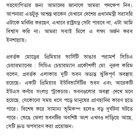
সহযোগিতার জন্য আমাদের জানালে আমরা পদক্ষেপ নিব।
আপনারা এতটুকু আশ্বস্ত থাকেন যেখানে দেশের প্রধানমন্ত্রী সরাসরি
এটাকে মনিটর করছেন
,
এখানে রাষ্ট্রযন্ত্র সেটা পারবে না
,
এটা আমি
বিশ্বাস করি না। আমরা সবাই মিলে এ লক্ষ্য অর্জন করব
ইনশাল্লাহ।
প্রবর্ত্তক মোড়ের প্রিমিয়ার ভার্সিটি ভাঙার পরামর্শ সিডিএ
চেয়ারম্যানের
:
সিডিএ চেয়ারম্যান প্রকৌশলী মো
.
নুরুল করিম
বলেন
,
প্রবর্ত্তক এলাকায় দুটি ভবন অত্যন্ত ঝুঁকিপূর্ণ অবস্থায়
রয়েছে। একটি প্রিমিয়ার ইউনিভার্সিটির ভবন এবং আরেকটি
ইউএস কর্নার সংলগ্ন স্ট্রাকচার। ভবনগুলোর অবস্থা দেখে মনে
হয়েছে
,
যেকোনো সময় ধসে পড়ে মানুষের প্রাণহানির কারণ হতে
পারে। বিশেষ করে সামান্য ভূমিকম্প হলেও বড় দুর্ঘটনা ঘটতে
পারে। ভেঙে ফেলা ভবনটির অবশিষ্ট অংশ এখনও দাঁড়িয়ে আছে
,
সেটি দ্রুত অপসারণ করা প্রয়োজন।