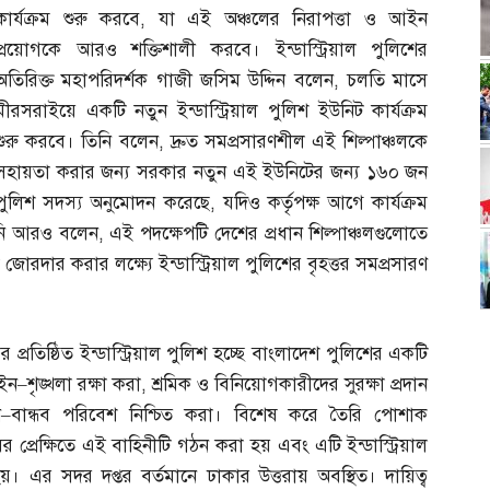
কার্যক্রম শুরু করবে
,
যা এই অঞ্চলের নিরাপত্তা ও আইন
প্রয়োগকে আরও শক্তিশালী করবে। ইন্ডাস্ট্রিয়াল পুলিশের
অতিরিক্ত মহাপরিদর্শক গাজী জসিম উদ্দিন বলেন
,
চলতি মাসে
মীরসরাইয়ে একটি নতুন ইন্ডাস্ট্রিয়াল পুলিশ ইউনিট কার্যক্রম
শুরু করবে। তিনি বলেন
,
দ্রুত সমপ্রসারণশীল এই শিল্পাঞ্চলকে
সহায়তা করার জন্য সরকার নতুন এই ইউনিটের জন্য ১৬০ জন
পুলিশ সদস্য অনুমোদন করেছে
,
যদিও কর্তৃপক্ষ আগে কার্যক্রম
িনি আরও বলেন
,
এই পদক্ষেপটি দেশের প্রধান শিল্পাঞ্চলগুলোতে
তা জোরদার করার লক্ষ্যে ইন্ডাস্ট্রিয়াল পুলিশের বৃহত্তর সমপ্রসারণ
্রতিষ্ঠিত ইন্ডাস্ট্রিয়াল পুলিশ হচ্ছে বাংলাদেশ পুলিশের একটি
আইন
–
শৃঙ্খলা রক্ষা করা
,
শ্রমিক ও বিনিয়োগকারীদের সুরক্ষা প্রদান
ন
–
বান্ধব পরিবেশ নিশ্চিত করা। বিশেষ করে তৈরি পোশাক
 প্রেক্ষিতে এই বাহিনীটি গঠন করা হয় এবং এটি ইন্ডাস্ট্রিয়াল
 এর সদর দপ্তর বর্তমানে ঢাকার উত্তরায় অবস্থিত। দায়িত্ব