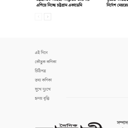
এগিয়ে নিচ্ছে চট্টগ্রাম একাডেমি
নির্দেশ মেয়রে
এই দিনে
কৌতুক কণিকা
চিঠিপত্র
তথ্য কণিকা
সুখে দুঃখে
হৃদয় বৃত্তি
সম্পা