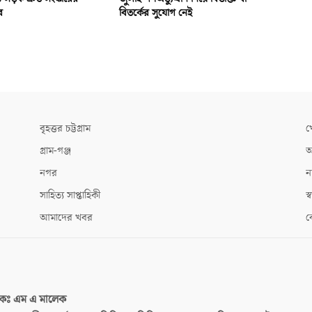
র
বিতর্কের সুযোগ নেই
বৃহত্তর চট্টগ্রাম
খ
গ্রাম-গঞ্জ
আ
নগর
ন
সাহিত্য সাপ্তাহিকী
স্ব
আমাদের খবর
ক
দকঃ
এম এ মালেক