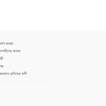
োলা হাওয়া
গামীদের আসর
ারী
াস্থ্য
োরআন হাদিসের বাণী