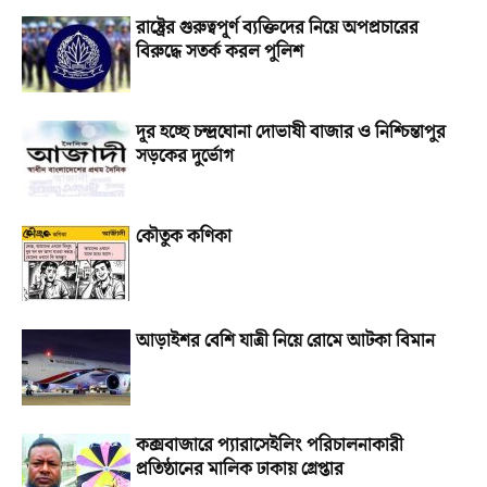
রাষ্ট্রের গুরুত্বপূর্ণ ব্যক্তিদের নিয়ে অপপ্রচারের
বিরুদ্ধে সতর্ক করল পুলিশ
দূর হচ্ছে চন্দ্রঘোনা দোভাষী বাজার ও নিশ্চিন্তাপুর
সড়কের দুর্ভোগ
কৌতুক কণিকা
আড়াইশর বেশি যাত্রী নিয়ে রোমে আটকা বিমান
কক্সবাজারে প্যারাসেইলিং পরিচালনাকারী
প্রতিষ্ঠানের মালিক ঢাকায় গ্রেপ্তার