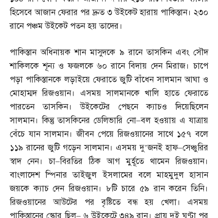
হিসেবে আজান ফেরার পর দ্রুত ৩ উইকেট হারায় পাকিস্তান। ২৩০
রানে পঞ্চম উইকেট পতন হয় তাদের।
পাকিস্তান অধিনায়ক শান মাসুদকে ৯ রানে তাসকিন এবং সৌদ
শাকিলকে শূন্য ও ফজলকে ৬০ রানে বিদায় দেন মিরাজ। চাপে
পড়া পাকিস্তানকে লড়াইয়ে ফেরাতে জুটি বাঁধেন সালমান আঘা ও
মোহাম্মদ রিজওয়ান। এসময় সালমানকে খালি হাতে ফেরাতে
পারতেন তাসকিন। উইকেটের পেছনে ক্যাচও দিয়েছিলেন
সালমান। কিন্তু তাসকিনের ডেলিভারি নো
–
বল হওয়ায় এ যাত্রায়
বেঁচে যান সালমান। জীবন পেয়ে রিজওয়ানের সাথে ১৫৭ বলে
১১৯ রানের জুটি গড়েন সালমান। এসময় দু’জনই হাফ
–
সেঞ্চুরির
স্বাদ নেন। চা
–
বিরতির ঠিক আগ মুর্হূতে থামেন রিজওয়ান।
বাংলাদেশ স্পিনার তাইজুল ইসলামের বলে মাহমুদুল হাসান
জয়কে ক্যাচ দেন রিজওয়ান। ৮টি চারে ৫৯ রান করেন তিনি।
রিজওয়ানের আউটের পর বৃষ্টিতে বন্ধ হয় খেলা। এসময়
পাকিস্তানের স্কোর ছিল
–
৬ উইকেটে ৩৪৯ রান। প্রায় দুই ঘণ্টা পর