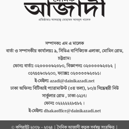
সম্পাদকঃ
এম এ মালেক
বার্তা ও সম্পাদকীয় কার্যালয়ঃ
৯, সিডিএ বাণিজ্যিক এলাকা, মোমিন রোড,
চট্টগ্রাম।
ফোনঃ বার্তাঃ
০২৩৩৩৩৬২৩৮০, বিজ্ঞাপনঃ ০২৩৩৩৩৬২৩৮২ |
০১৭৫৫৬০৮২০০, ফ্যাক্সঃ ০২৩৩৩৩৬২৩৮১।
ই-মেইলঃ
azadi@dainikazadi.net
ঢাকা অফিসঃ
বিটিআই প্যারামাউন্ট (৩য় তলা), ৮০/৪ সিদ্ধেশ্বরী নিউ
সার্কুলার রোড , ঢাকা-১২১৭।
ফোনঃ
০২২২২২২৮৫৮২ ।
ই-মেইলঃ
dhakaoffice@dainikazadi.net
© কপিরাইট ২০০৮ - ২০২৪ | দৈনিক আজাদী কতৃক সর্বস্বত্ব সংরক্ষিত |