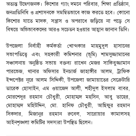
অত্যন্ত উদ্বেগজনক। কিশোর গ্যাং দমনে পরিবার
,
শিক্ষা প্রতিষ্ঠান
,
জনপ্রতিনিধি ও প্রশাসনকে সমন্বিতভাবে কাজ করতে হবে। কোনো
কিশোর যাতে মাদক
,
সন্ত্রাস ও অপরাধে জড়িয়ে না পড়ে সে
বিষয়ে অভিভাবকদের আরও সচেতন হওয়ার আহ্বান জানান তিনি।
উপজেলা নির্বাহী কর্মকর্তা খোন্দকার মাহমুদুল হাসানের
সভাপতিত্বে এবং সহকারী কমিশনার
(
ভূমি
)
শামসুজ্জামানের
সঞ্চালনায় অনুষ্ঠিত সভায় বক্তব্য রাখেন মেজর সাকিবুজ্জামান
পারভেজ
,
থানার অফিসার ইনচার্জ জাহাঙ্গীর আলম
,
ট্রাফিক
ইন্সপেক্টর নূরে আলম সিদ্দিকী
,
উপজেলা জামায়াতের সেক্রেটারি
তারেক হোসাইন
,
এম ওয়াজেদ আলী
,
শহীদুল ইসলাম বাবর
,
মোরশেদুর রহমান চৌধুরী
,
মোহাম্মদ মহসিন
,
আবু তাহের
,
মোহাম্মদ মহিউদ্দিন
,
মো
.
হানিফ চৌধুরী
,
আছিফুর রহমান
সিকদার
,
মিজানুর রহমান রুবেল
,
সারোয়ার কামালসহ
আইনশৃঙ্খলা কমিটির সদস্যরা উপস্থিত ছিলেন।