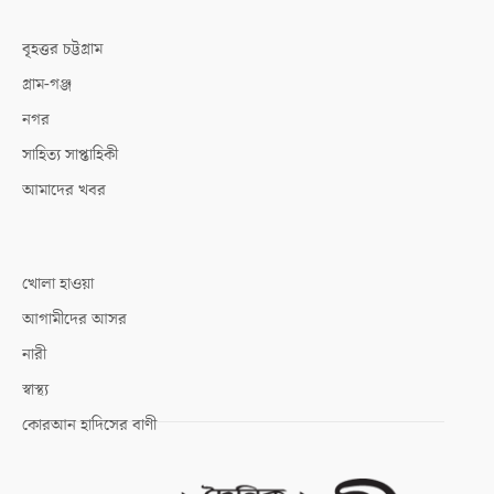
বৃহত্তর চট্টগ্রাম
গ্রাম-গঞ্জ
নগর
সাহিত্য সাপ্তাহিকী
আমাদের খবর
খোলা হাওয়া
আগামীদের আসর
নারী
স্বাস্থ্য
কোরআন হাদিসের বাণী