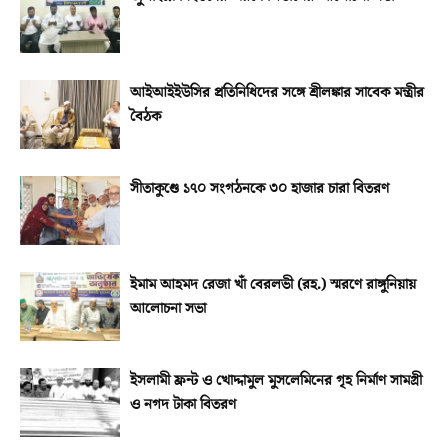
আইআইইউসির প্রতিনিধিদের সঙ্গে শ্রীলঙ্কার সাবেক মন্ত্রীর
বৈঠক
সীতাকুণ্ডে ১৭০ সংগঠনকে ৩০ হাজার চারা বিতরণ
ইমাম আহমদ রেজা খাঁ বেরলভী (রহ.) স্মরণে রাঙ্গুনিয়ায়
আলোচনা সভা
ইসলামী ফ্রন্ট ও খোদ্দামুল মুসলেমিনের গৃহ নির্মাণ সামগ্রী
ও নগদ টাকা বিতরণ