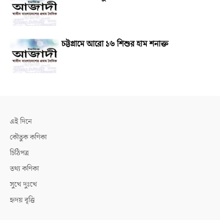
চট্টগ্রামে আরো ১৬ শিশুর হাম শনাক্ত
এই দিনে
কৌতুক কণিকা
চিঠিপত্র
তথ্য কণিকা
সুখে দুঃখে
হৃদয় বৃত্তি