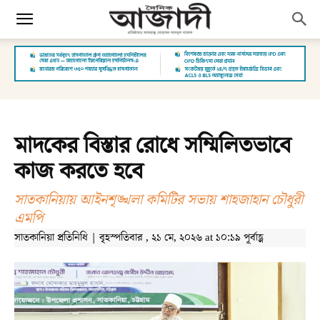
মাদকের বিস্তার রোধে সম্মিলিতভাবে
কাজ করতে হবে
সাতকানিয়ায় আইনশৃঙ্খলা কমিটির সভায় শাহজাহান চৌধুরী
এমপি
সাতকানিয়া প্রতিনিধি | বৃহস্পতিবার , ২১ মে, ২০২৬ at ১০:১৯ পূর্বাহ্ণ