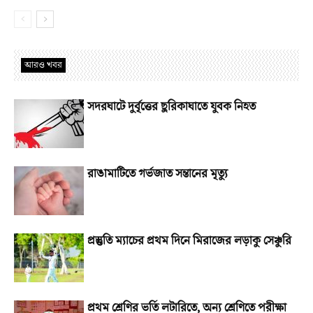
আরও খবর
সদরঘাটে দুর্বৃত্তের ছুরিকাঘাতে যুবক নিহত
রাঙামাটিতে গর্ভজাত সন্তানের মৃত্যু
প্রস্তুতি ম্যাচের প্রথম দিনে মিরাজের লড়াকু সেঞ্চুরি
প্রথম শ্রেণির ভর্তি লটারিতে, অন্য শ্রেণিতে পরীক্ষা