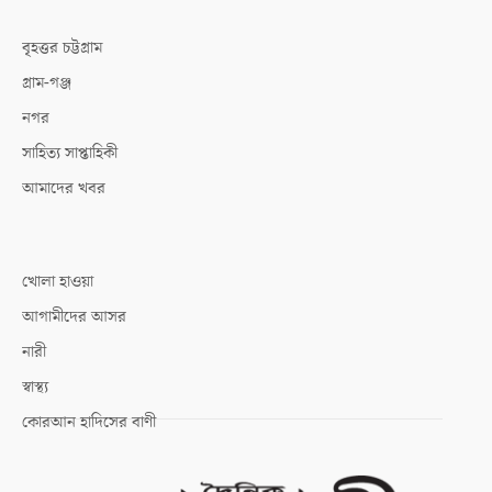
বৃহত্তর চট্টগ্রাম
গ্রাম-গঞ্জ
নগর
সাহিত্য সাপ্তাহিকী
আমাদের খবর
খোলা হাওয়া
আগামীদের আসর
নারী
স্বাস্থ্য
কোরআন হাদিসের বাণী