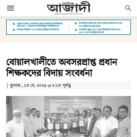
বোয়ালখালীতে অবসরপ্রাপ্ত প্রধান
শিক্ষকদের বিদায় সংবর্ধনা
| বুধবার , ১৩ মে, ২০২৬ at ৮:১৩ পূর্বাহ্ণ