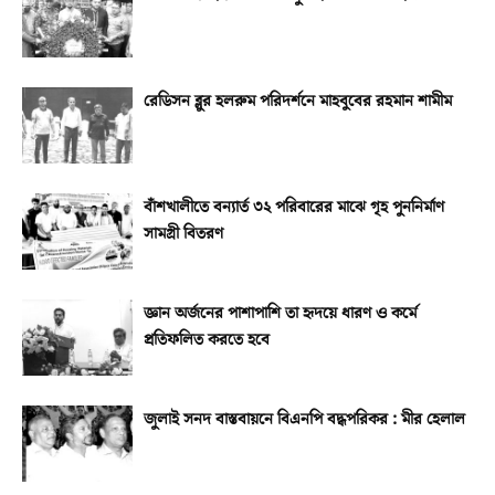
রেডিসন ব্লুর হলরুম পরিদর্শনে মাহবুবের রহমান শামীম
বাঁশখালীতে বন্যার্ত ৩২ পরিবারের মাঝে গৃহ পুননির্মাণ
সামগ্রী বিতরণ
জ্ঞান অর্জনের পাশাপাশি তা হৃদয়ে ধারণ ও কর্মে
প্রতিফলিত করতে হবে
জুলাই সনদ বাস্তবায়নে বিএনপি বদ্ধপরিকর : মীর হেলাল