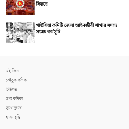
ফিরছে
গাউসিয়া কমিটি জেলা আইনজীবী শাখার সদস্য
সংগ্রহ কর্মসূচি
এই দিনে
কৌতুক কণিকা
চিঠিপত্র
তথ্য কণিকা
সুখে দুঃখে
হৃদয় বৃত্তি