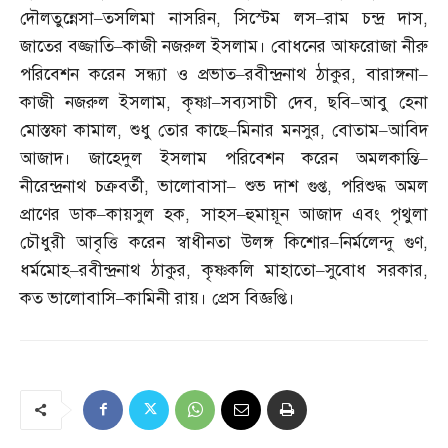
দৌলতুন্নেসা
–
তসলিমা নাসরিন
,
সিস্টেম লস
–
রাম চন্দ্র দাস
,
জাতের বজ্জাতি
–
কাজী নজরুল ইসলাম। বোধনের আফরোজা নীরু
পরিবেশন করেন সন্ধ্যা ও প্রভাত
–
রবীন্দ্রনাথ ঠাকুর
,
বারাঙ্গনা
–
কাজী নজরুল ইসলাম
,
কৃষ্ণা
–
সব্যসাচী দেব
,
ছবি
–
আবু হেনা
মোস্তফা কামাল
,
শুধু তোর কাছে
–
মিনার মনসুর
,
বোতাম
–
আবিদ
আজাদ। জাহেদুল ইসলাম পরিবেশন করেন অমলকান্তি
–
নীরেন্দ্রনাথ চক্রবর্তী
,
ভালোবাসা
–
শুভ দাশ গুপ্ত
,
পরিশুদ্ধ অমল
প্রাণের ডাক
–
কায়সুল হক
,
সাহস
–
হুমায়ূন আজাদ এবং পৃথুলা
চৌধুরী আবৃত্তি করেন স্বাধীনতা উলঙ্গ কিশোর
–
নির্মলেন্দু গুণ
,
ধর্মমোহ
–
রবীন্দ্রনাথ ঠাকুর
,
কৃষ্ণকলি মাহাতো
–
সুবোধ সরকার
,
কত ভালোবাসি
–
কামিনী রায়। প্রেস বিজ্ঞপ্তি।