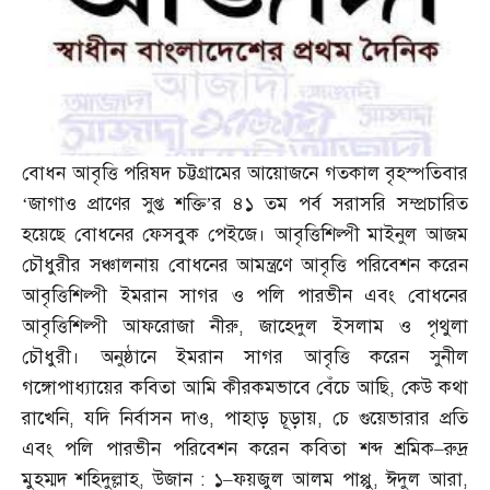
বোধন আবৃত্তি পরিষদ চট্টগ্রামের আয়োজনে গতকাল বৃহস্পতিবার
‘জাগাও প্রাণের সুপ্ত শক্তি’র ৪১ তম পর্ব সরাসরি সম্প্রচারিত
হয়েছে বোধনের ফেসবুক পেইজে। আবৃত্তিশিল্পী মাইনুল আজম
চৌধুরীর সঞ্চালনায় বোধনের আমন্ত্রণে আবৃত্তি পরিবেশন করেন
আবৃত্তিশিল্পী ইমরান সাগর ও পলি পারভীন এবং বোধনের
আবৃত্তিশিল্পী আফরোজা নীরু
,
জাহেদুল ইসলাম ও পৃথুলা
চৌধুরী। অনুষ্ঠানে ইমরান সাগর আবৃত্তি করেন সুনীল
গঙ্গোপাধ্যায়ের কবিতা আমি কীরকমভাবে বেঁচে আছি
,
কেউ কথা
রাখেনি
,
যদি নির্বাসন দাও
,
পাহাড় চূড়ায়
,
চে গুয়েভারার প্রতি
এবং পলি পারভীন পরিবেশন করেন কবিতা শব্দ শ্রমিক
–
রুদ্র
মুহম্মদ শহিদুল্লাহ
,
উজান
:
১
–
ফয়জুল আলম পাপ্পু
,
ঈদুল আরা
,