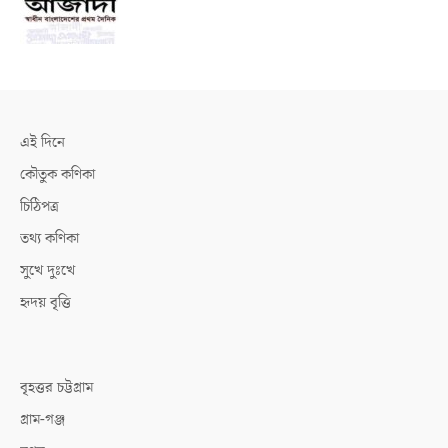
এই দিনে
কৌতুক কণিকা
চিঠিপত্র
তথ্য কণিকা
সুখে দুঃখে
হৃদয় বৃত্তি
বৃহত্তর চট্টগ্রাম
গ্রাম-গঞ্জ