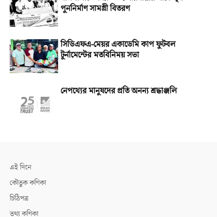
পুননির্মাণ সামগ্রী বিতরণ
সিডিএফএ-মেয়র একাডেমি কাপ ফুটবল
টুর্নামেন্টের মতবিনিময় সভা
নেপথ্যের মানুষদের প্রতি অনন্য শ্রদ্ধাঞ্জলি
এই দিনে
কৌতুক কণিকা
চিঠিপত্র
তথ্য কণিকা