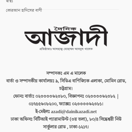
স্বাস্থ্য
কোরআন হাদিসের বাণী
সম্পাদকঃ
এম এ মালেক
বার্তা ও সম্পাদকীয় কার্যালয়ঃ
৯, সিডিএ বাণিজ্যিক এলাকা, মোমিন রোড,
চট্টগ্রাম।
ফোনঃ বার্তাঃ
০২৩৩৩৩৬২৩৮০, বিজ্ঞাপনঃ ০২৩৩৩৩৬২৩৮২ |
০১৭৫৫৬০৮২০০, ফ্যাক্সঃ ০২৩৩৩৩৬২৩৮১।
ই-মেইলঃ
azadi@dainikazadi.net
ঢাকা অফিসঃ
বিটিআই প্যারামাউন্ট (৩য় তলা), ৮০/৪ সিদ্ধেশ্বরী নিউ
সার্কুলার রোড , ঢাকা-১২১৭।