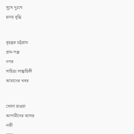
সুখে দুঃখে
হৃদয় বৃত্তি
বৃহত্তর চট্টগ্রাম
গ্রাম-গঞ্জ
নগর
সাহিত্য সাপ্তাহিকী
আমাদের খবর
খোলা হাওয়া
আগামীদের আসর
নারী