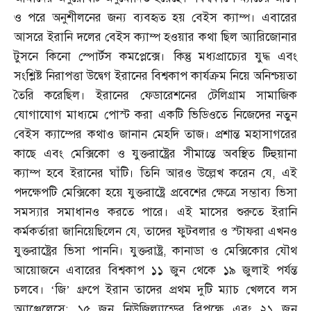
ও পরে অনুশীলনের জন্য ব্যবহৃত হয় বেইস ক্যাম্প। এবারের
আসরে ইরানি দলের বেইস ক্যাম্প হওয়ার কথা ছিল অ্যারিজোনার
টুসনে কিনো স্পোর্টস কমপ্লেক্সে। কিন্তু মধ্যপ্রাচ্যের যুদ্ধ এবং
সংশ্লিষ্ট নিরাপত্তা উদ্বেগ ইরানের বিশ্বকাপ কার্যক্রম নিয়ে অনিশ্চয়তা
তৈরি করেছিল। ইরানের ফেডারেশনের টেলিগ্রাম সামাজিক
যোগাযোগ মাধ্যমে পোস্ট করা একটি ভিডিওতে নিজেদের নতুন
বেইস ক্যাম্পের কথাও জানান মেহদি তাজ। প্রশান্ত মহাসাগরের
কাছে এবং মেক্সিকো ও যুক্তরাষ্ট্রের সীমান্তে অবস্থিত টিহুয়ানা
ক্যাম্প হবে ইরানের ঘাঁটি। তিনি আরও উল্লেখ করেন যে
,
এই
পদক্ষেপটি মেক্সিকো হয়ে যুক্তরাষ্ট্রে প্রবেশের ক্ষেত্রে সম্ভাব্য ভিসা
সমস্যার সমাধানও করতে পারে। এই মাসের শুরুতে ইরানি
কর্মকর্তারা জানিয়েছিলেন যে
,
তাদের ফুটবলার ও স্টাফরা এখনও
যুক্তরাষ্ট্রের ভিসা পাননি। যুক্তরাষ্ট্র
,
কানাডা ও মেক্সিকোর যৌথ
আয়োজনে এবারের বিশ্বকাপ ১১ জুন থেকে ১৯ জুলাই পর্যন্ত
চলবে। ‘জি’ গ্রুপে ইরান তাদের প্রথম দুটি ম্যাচ খেলবে লস
অ্যাঞ্জেলেসে
;
১৫ জুন নিউজিল্যান্ডের বিপক্ষে এবং ২১ জুন