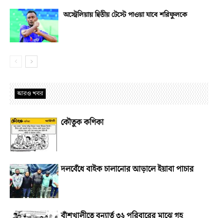
অস্ট্রেলিয়ায় দ্বিতীয় টেস্টে পাওয়া যাবে শরিফুলকে
আরও খবর
কৌতুক কণিকা
দলবেঁধে বাইক চালানোর আড়ালে ইয়াবা পাচার
বাঁশখালীতে বন্যার্ত ৩২ পরিবারের মাঝে গৃহ