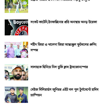
সংকট কাটেনি,ইনফান্তিনোর প্রতি অনাস্থায় অনড় উয়েফা
শহীদ জিয়া ও খালেদা জিয়া আন্তঃস্কুল ফুটবলের গ্রুপিং
সম্পন্ন
সালাহকে ছিনিয়ে নিল তুর্কি ক্লাব ট্রাবজোনস্পোর
বেইজ বিলিয়ার্ডস জুনিয়র এইট বল পুল টুর্নামেন্টে হাবিব
চ্যাম্পিয়ন