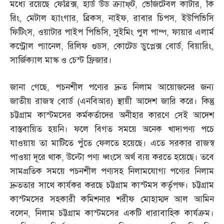
মধ্যে রয়েছে ফেব্রিক্স
,
হার্ড উড ক্র্যাফ্‌ট
,
ভেজিটেবল কাটার
,
কি
রিং
,
মেটাল হ্যাংগার
,
ব্রিকস
,
নাইফ
,
রাবার চিপস
,
ইউপিভিসি
ফিটিংস
,
ওয়াটার পাইপ পিভিসি
,
সুইমিং পুল পাম্প
,
ফায়ার এলার্ম
কন্ট্রোল প্যানেল
,
রিলিফ গুডস
,
কোটেড ডুপ্লেক্স বোর্ড
,
বিয়ারিং
,
সার্জিক্যাল মাস্ক ও চেস্ট ফ্রিজার।
জানা গেছে
,
পচনশীল পণ্যের দ্রুত নিলাম আয়োজনের জন্য
জাতীয় রাজস্ব বোর্ড
(
এনবিআর
)
স্থায়ী আদেশ জারি করে। কিন্তু
চট্টগ্রাম কাস্টমসের কর্মকর্তাদের অনীহার কারণে সেই আদেশ
বাস্তবায়িত হয়নি। ফলে বিগত সময়ে অনেক খাদ্যপণ্য পচে
যাওয়ায় তা মাটিতে পুঁতে ফেলতে হয়েছে। এতে সরকার রাজস্ব
পাওয়া দূরে থাক
,
উল্টো পণ্য ধ্বংসে অর্থ ব্যয় করতে হয়েছে। তবে
সামপ্রতিক সময়ে পচনশীল পণ্যসহ নিলামযোগ্য পণ্যের নিলাম
দ্রুততার সাথে কার্যকর করছে চট্টগ্রাম কাস্টমস কর্তৃপক্ষ। চট্টগ্রাম
কাস্টমসের সহকারী কমিশনার শরীফ মোহাম্মদ আল আমিন
বলেন
,
নিলাম চট্টগ্রাম কাস্টমসের একটি ধারাবাহিক কার্যক্রম।