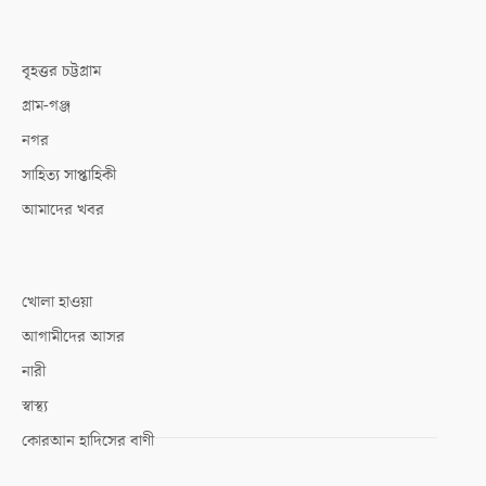
বৃহত্তর চট্টগ্রাম
গ্রাম-গঞ্জ
নগর
সাহিত্য সাপ্তাহিকী
আমাদের খবর
খোলা হাওয়া
আগামীদের আসর
নারী
স্বাস্থ্য
কোরআন হাদিসের বাণী