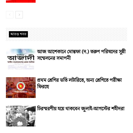
আরও খবর
আজ আশেকানে মোস্তফা (দ.) তরুণ পরিষদের সুন্নী
সম্মেলনের সমাপনী
প্রথম শ্রেণির ভর্তি লটারিতে, অন্য শ্রেণিতে পরীক্ষা
ফিরছে
চিরস্মরণীয় হয়ে থাকবেন জুলাই-আগস্টের শহীদরা