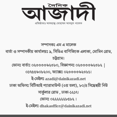
সম্পাদকঃ
এম এ মালেক
বার্তা ও সম্পাদকীয় কার্যালয়ঃ
৯, সিডিএ বাণিজ্যিক এলাকা, মোমিন রোড,
চট্টগ্রাম।
ফোনঃ বার্তাঃ
০২৩৩৩৩৬২৩৮০, বিজ্ঞাপনঃ ০২৩৩৩৩৬২৩৮২ |
০১৭৫৫৬০৮২০০, ফ্যাক্সঃ ০২৩৩৩৩৬২৩৮১।
ই-মেইলঃ
azadi@dainikazadi.net
ঢাকা অফিসঃ
বিটিআই প্যারামাউন্ট (৩য় তলা), ৮০/৪ সিদ্ধেশ্বরী নিউ
সার্কুলার রোড , ঢাকা-১২১৭।
ফোনঃ
০২২২২২২৮৫৮২ ।
ই-মেইলঃ
dhakaoffice@dainikazadi.net