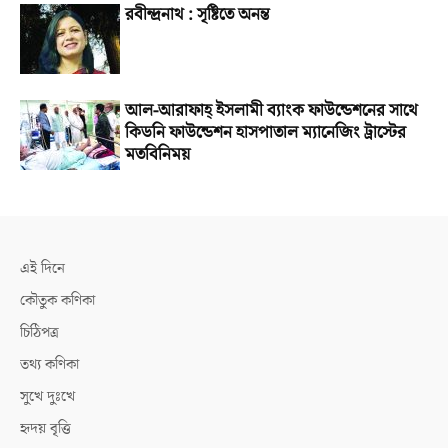
রবীন্দ্রনাথ : সৃষ্টিতে অনন্ত
আল-আরাফাহ্‌ ইসলামী ব্যাংক ফাউন্ডেশনের সাথে
কিডনি ফাউন্ডেশন হাসপাতাল ম্যানেজিং ট্রাস্টের
মতবিনিময়
এই দিনে
কৌতুক কণিকা
চিঠিপত্র
তথ্য কণিকা
সুখে দুঃখে
হৃদয় বৃত্তি