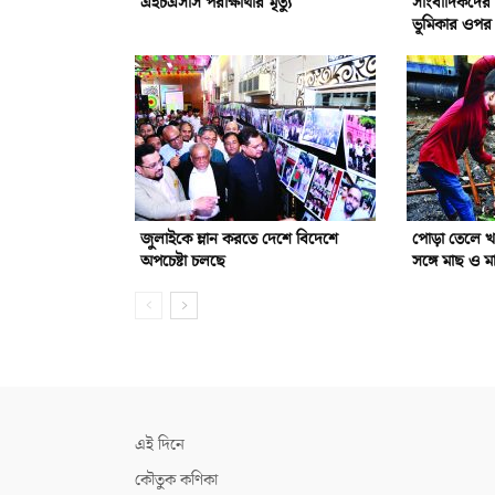
এইচএসসি পরীক্ষার্থীর মৃত্যু
সাংবাদিকদের দা
ভূমিকার ওপর 
জুলাইকে ম্লান করতে দেশে বিদেশে
পোড়া তেলে খা
অপচেষ্টা চলছে
সঙ্গে মাছ ও ম
এই দিনে
কৌতুক কণিকা