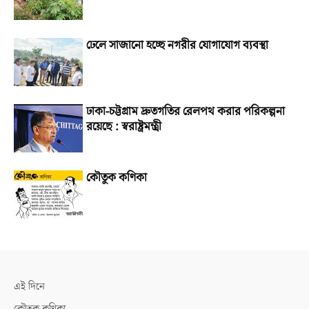
ঢেলে সাজানো হচ্ছে নগরীর যোগাযোগ ব্যবস্থা
ঢাকা-চট্টগ্রাম দ্রুতগতির রেলপথ করার পরিকল্পনা
রয়েছে : স্বরাষ্ট্রমন্ত্রী
কৌতুক কণিকা
এই দিনে
কৌতুক কণিকা