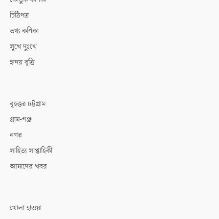
চিঠিপত্র
তথ্য কণিকা
সুখে দুঃখে
হৃদয় বৃত্তি
বৃহত্তর চট্টগ্রাম
গ্রাম-গঞ্জ
নগর
সাহিত্য সাপ্তাহিকী
আমাদের খবর
খোলা হাওয়া