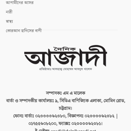
আগামীদের আসর
নারী
স্বাস্থ্য
কোরআন হাদিসের বাণী
সম্পাদকঃ
এম এ মালেক
বার্তা ও সম্পাদকীয় কার্যালয়ঃ
৯, সিডিএ বাণিজ্যিক এলাকা, মোমিন রোড,
চট্টগ্রাম।
ফোনঃ বার্তাঃ
০২৩৩৩৩৬২৩৮০, বিজ্ঞাপনঃ ০২৩৩৩৩৬২৩৮২ |
০১৭৫৫৬০৮২০০, ফ্যাক্সঃ ০২৩৩৩৩৬২৩৮১।