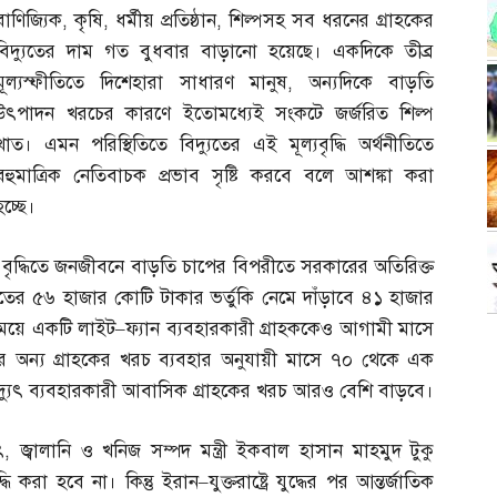
বাণিজ্যিক
,
কৃষি
,
ধর্মীয় প্রতিষ্ঠান
,
শিল্পসহ সব ধরনের গ্রাহকের
বিদ্যুতের দাম গত বুধবার বাড়ানো হয়েছে। একদিকে তীব্র
মূল্যস্ফীতিতে দিশেহারা সাধারণ মানুষ
,
অন্যদিকে বাড়তি
উৎপাদন খরচের কারণে ইতোমধ্যেই সংকটে জর্জরিত শিল্প
খাত। এমন পরিস্থিতিতে বিদ্যুতের এই মূল্যবৃদ্ধি অর্থনীতিতে
বহুমাত্রিক নেতিবাচক প্রভাব সৃষ্টি করবে বলে আশঙ্কা করা
হচ্ছে।
ম বৃদ্ধিতে জনজীবনে বাড়তি চাপের বিপরীতে সরকারের অতিরিক্ত
ের ৫৬ হাজার কোটি টাকার ভর্তুকি নেমে দাঁড়াবে ৪১ হাজার
 সময়ে একটি লাইট
–
ফ্যান ব্যবহারকারী গ্রাহককেও আগামী মাসে
 অন্য গ্রাহকের খরচ ব্যবহার অনুযায়ী মাসে ৭০ থেকে এক
িদ্যুৎ ব্যবহারকারী আবাসিক গ্রাহকের খরচ আরও বেশি বাড়বে।
ৎ
,
জ্বালানি ও খনিজ সম্পদ মন্ত্রী ইকবাল হাসান মাহমুদ টুকু
ধি করা হবে না। কিন্তু ইরান
–
যুক্তরাষ্ট্রে যুদ্ধের পর আন্তর্জাতিক