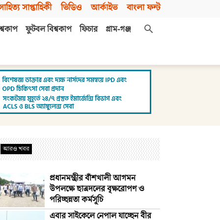
সাহিত্য সাপ্তাহিকী
ভিডিও
আর্কাইভ
বাংলা ফন্ট
শ্বকাপ
ফুটবল বিশ্বকাপ
ফিচার
গ্রাম-গঞ্জ
আরও খবর
প্রধানমন্ত্রীর বাঁশখালী আগমন
উপলক্ষে ছাত্রদলের বৃক্ষরোপণ ও
পরিচ্ছন্নতা কর্মসূচি
এবার সাইকেলে নেপাল যাচ্ছেন বীর