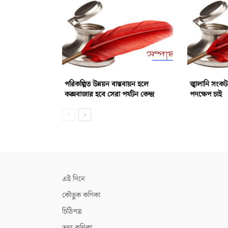
পরিকল্পিত উন্নয়ন বাস্তবায়ন হলে
জ্বালানি সংকট
কক্সবাজার হবে সেরা পর্যটন কেন্দ্র
পদক্ষেপ চাই
এই দিনে
কৌতুক কণিকা
চিঠিপত্র
তথ্য কণিকা