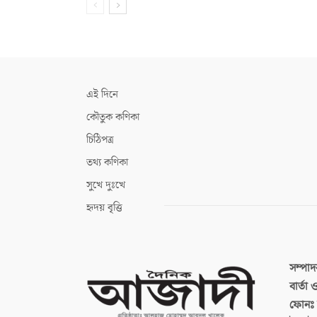
এই দিনে
কৌতুক কণিকা
চিঠিপত্র
তথ্য কণিকা
সুখে দুঃখে
হৃদয় বৃত্তি
সম্পা
বার্তা
ফোনঃ ব