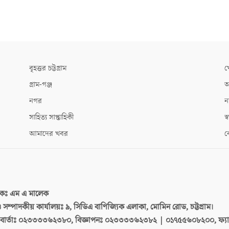
বৃহত্তর চট্টগ্রাম
খ
গ্রাম-গঞ্জ
আ
নগর
ন
সাহিত্য সাপ্তাহিকী
স্ব
আমাদের খবর
ক
দকঃ
এম এ মালেক
 ও সম্পাদকীয় কার্যালয়ঃ
৯, সিডিএ বাণিজ্যিক এলাকা, মোমিন রোড, চট্টগ্রাম।
ার্তাঃ
০২৩৩৩৩৬২৩৮০, বিজ্ঞাপনঃ ০২৩৩৩৩৬২৩৮২ | ০১৭৫৫৬০৮২০০, ফ্য