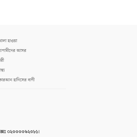
োলা হাওয়া
গামীদের আসর
ারী
াস্থ্য
োরআন হাদিসের বাণী
াক্সঃ ০২৩৩৩৩৬২৩৮১।