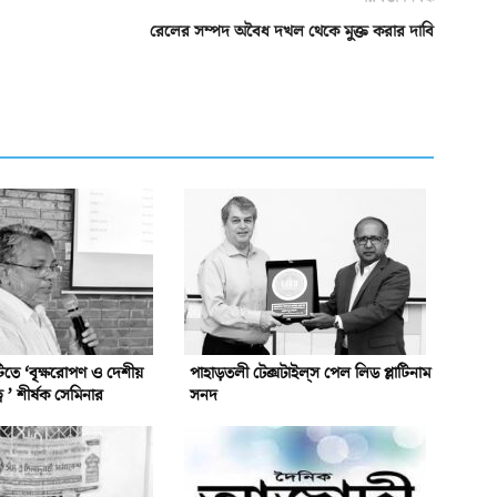
রেলের সম্পদ অবৈধ দখল থেকে মুক্ত করার দাবি
সিটিতে ‘বৃক্ষরোপণ ও দেশীয়
পাহাড়তলী টেক্সটাইল্‌স পেল লিড প্লাটিনাম
্ব ’ শীর্ষক সেমিনার
সনদ