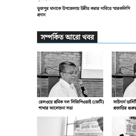
ভূজপুর থানাকে উপজেলায় উন্নীত করার দাবিতে স্মারকলিপি
প্রদান
সম্পর্কিত আরো খবর
রেলওয়ে শ্রমিক দল সিজিপিওয়াই (জেটি)
সাউদার্ন ভার্
শাখার আলোচনা সভা
প্রজাতির গুরুত