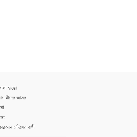
োলা হাওয়া
গামীদের আসর
ারী
াস্থ্য
োরআন হাদিসের বাণী