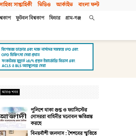
সাহিত্য সাপ্তাহিকী
ভিডিও
আর্কাইভ
বাংলা ফন্ট
শ্বকাপ
ফুটবল বিশ্বকাপ
ফিচার
গ্রাম-গঞ্জ
আরও খবর
পুলিশে থাকা গুপ্ত ও ফ্যাসিস্টের
দোসররা বাহিনীর মনোবল ক্ষতিগ্রস্ত
করছে
বিনয়বাঁশী জলদাস : শৈশবের স্মৃতিতে