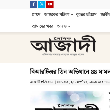
প্রচ্ছদ
আজকের পত্রিকা
বৃহত্তর চট্টগ্রাম
জাতীয়
আমাদের খবর
আরও
দৈনিক
আজাদী
বিআরটিএর তিন অভিযানে ৪৪ মাম
আজাদী প্রতিবেদন | সোমবার , ২১ সেপ্টেম্বর, ২০২০ at ১১:০৪ পূর