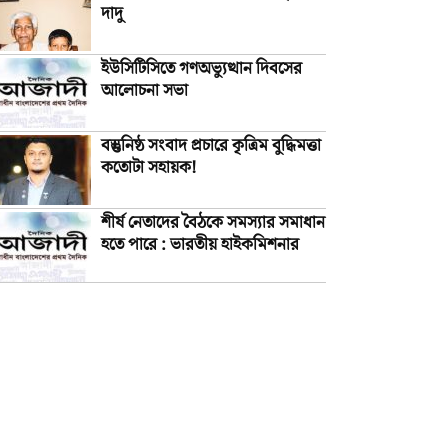
দাদু
ইউসিটিসিতে গণঅভ্যুত্থান দিবসের
আলোচনা সভা
বস্তুনিষ্ঠ সংবাদ প্রচারে কৃত্রিম বুদ্ধিমত্তা
কতোটা সহায়ক!
শীর্ষ নেতাদের বৈঠকে সমস্যার সমাধান
হতে পারে : ভারতীয় হাইকমিশনার