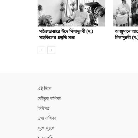
মাইজভাণ্ডারে ঈদে মিলাদুন্নবী (দ.)
আঞ্জুমানে আশে
মাহফিলের প্রস্তুতি সভা
মিলাদুন্নবী (দ
এই দিনে
কৌতুক কণিকা
চিঠিপত্র
তথ্য কণিকা
সুখে দুঃখে