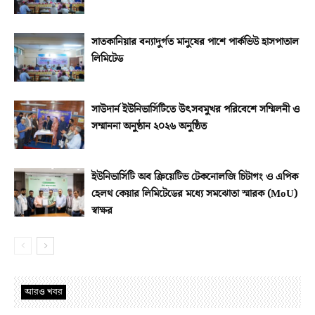
সাতকানিয়ার বন্যাদুর্গত মানুষের পাশে পার্কভিউ হাসপাতাল
লিমিটেড
সাউদার্ন ইউনিভার্সিটিতে উৎসবমুখর পরিবেশে সম্মিলনী ও
সম্মাননা অনুষ্ঠান ২০২৬ অনুষ্ঠিত
ইউনিভার্সিটি অব ক্রিয়েটিভ টেকনোলজি চিটাগং ও এপিক
হেলথ কেয়ার লিমিটেডের মধ্যে সমঝোতা স্মারক (MoU)
স্বাক্ষর
আরও খবর