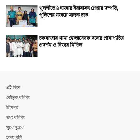
খুলশীতে ৪ হাজার ইয়াবাসহ গ্রেপ্তার দম্পতি,
পুলিশের নজরে মাদক চক্র
চকবাজার থানা স্বেচ্ছাসেবক দলের প্রামাণ্যচিত্র
প্রদর্শন ও বিজয় মিছিল
এই দিনে
কৌতুক কণিকা
চিঠিপত্র
তথ্য কণিকা
সুখে দুঃখে
হৃদয় বৃত্তি