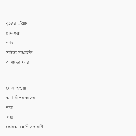
বৃহত্তর চট্টগ্রাম
গ্রাম-গঞ্জ
নগর
সাহিত্য সাপ্তাহিকী
আমাদের খবর
খোলা হাওয়া
আগামীদের আসর
নারী
স্বাস্থ্য
কোরআন হাদিসের বাণী