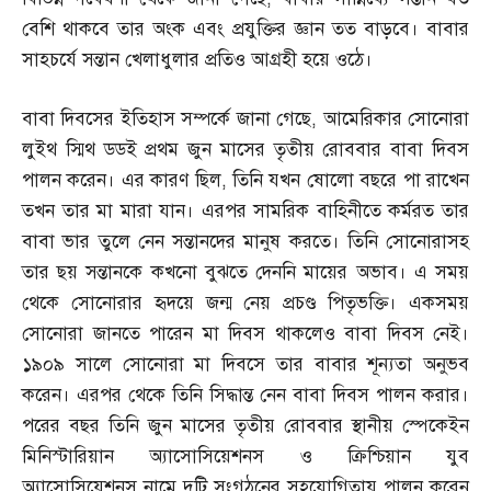
বেশি থাকবে তার অংক এবং প্রযুক্তির জ্ঞান তত বাড়বে। বাবার
সাহচর্যে সন্তান খেলাধুলার প্রতিও আগ্রহী হয়ে ওঠে।
বাবা দিবসের ইতিহাস সম্পর্কে জানা গেছে
,
আমেরিকার সোনোরা
লুইথ স্মিথ ডডই প্রথম জুন মাসের তৃতীয় রোববার বাবা দিবস
পালন করেন। এর কারণ ছিল
,
তিনি যখন ষোলো বছরে পা রাখেন
তখন তার মা মারা যান। এরপর সামরিক বাহিনীতে কর্মরত তার
বাবা ভার তুলে নেন সন্তানদের মানুষ করতে। তিনি সোনোরাসহ
তার ছয় সন্তানকে কখনো বুঝতে দেননি মায়ের অভাব। এ সময়
থেকে সোনোরার হৃদয়ে জন্ম নেয় প্রচণ্ড পিতৃভক্তি। একসময়
সোনোরা জানতে পারেন মা দিবস থাকলেও বাবা দিবস নেই।
১৯০৯ সালে সোনোরা মা দিবসে তার বাবার শূন্যতা অনুভব
করেন। এরপর থেকে তিনি সিদ্ধান্ত নেন বাবা দিবস পালন করার।
পরের বছর তিনি জুন মাসের তৃতীয় রোববার স্থানীয় স্পেকেইন
মিনিস্টারিয়ান অ্যাসোসিয়েশনস ও ক্রিশ্চিয়ান যুব
অ্যাসোসিয়েশনস নামে দুটি সংগঠনের সহযোগিতায় পালন করেন