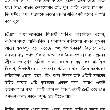
প্রয়োজন হয় না। কেউ কেউ বলছেন
,
অনেক ছেলে
–
মেয়ে আছে
যারা পিতা
–
মাতার দেখাশোনার প্রতি খুব একটা মনোযোগী নন।
দিবসটিতে এসব সন্তানকে তাদের বাবার প্রতি একটু হলেও আগ্রহী
করে তুলে।
চট্টগ্রাম বিশ্ববিদ্যালয়ের শিক্ষার্থী সাব্বির আজাদীকে বলেন
,
বর্তমান সময়ে পারিবারিক ও সামাজিক কাঠামোয় বাবার ভূমিকা
আরো গুরুত্বপূর্ণ হয়ে উঠেছে। শুধু উপার্জনকারী হিসেবে নয়
,
একজন বন্ধু
,
পথপ্রদর্শক ও অভিভাবক হিসেবেও বাবারা সন্তানের
জীবনে গুরুত্বপূর্ণ ভূমিকা পালন করছেন। সন্তানদের মানসিক
বিকাশ
,
শিক্ষাজীবন ও মূল্যবোধ গঠনে বাবার সক্রিয় অংশগ্রহণ
ইতিবাচক প্রভাব ফেলে। বিশ্ব বাবা দিবসে তাই প্রতিটি সন্তানের
উচিত বাবার প্রতি কৃতজ্ঞতা প্রকাশ করা। কারণ একটি
ভালোবাসার কথা
,
একটি আলিঙ্গন কিংবা একটি ছোট্ট শুভেচ্ছাও
একজন বাবার কাছে অমূল্য হয়ে উঠতে পারে।
বিভিন্ন গবেষণা থেকে জানা গেছে
,
বাবার সান্নিধ্যে সন্তান যত