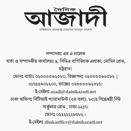
সম্পাদকঃ
এম এ মালেক
বার্তা ও সম্পাদকীয় কার্যালয়ঃ
৯, সিডিএ বাণিজ্যিক এলাকা, মোমিন রোড,
চট্টগ্রাম।
ফোনঃ বার্তাঃ
০২৩৩৩৩৬২৩৮০, বিজ্ঞাপনঃ ০২৩৩৩৩৬২৩৮২ |
০১৭৫৫৬০৮২০০, ফ্যাক্সঃ ০২৩৩৩৩৬২৩৮১।
ই-মেইলঃ
azadi@dainikazadi.net
ঢাকা অফিসঃ
বিটিআই প্যারামাউন্ট (৩য় তলা), ৮০/৪ সিদ্ধেশ্বরী নিউ
সার্কুলার রোড , ঢাকা-১২১৭।
ফোনঃ
০২২২২২২৮৫৮২ ।
ই-মেইলঃ
dhakaoffice@dainikazadi.net