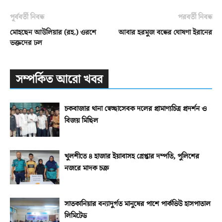
পূর্ববর্তী নিবন্ধ
পরবর্তী নিবন্ধ
মোহছেন আউলিয়ার (রহ.) ওরশে
আবার হরমুজ বন্ধের ঘোষণা ইরানের
ভক্তদের ঢল
সম্পর্কিত আরো খবর
চকবাজার থানা স্বেচ্ছাসেবক দলের প্রামাণ্যচিত্র প্রদর্শন ও
বিজয় মিছিল
খুলশীতে ৪ হাজার ইয়াবাসহ গ্রেপ্তার দম্পতি, পুলিশের
নজরে মাদক চক্র
সাতকানিয়ার বন্যাদুর্গত মানুষের পাশে পার্কভিউ হাসপাতাল
লিমিটেড