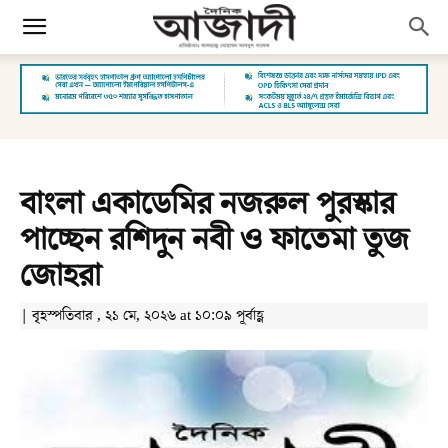
বাংলা একাডেমির নজরুল পুরস্কার
পাচ্ছেন রশিদুন নবী ও ফাতেমা তুজ
জোহরা
| বৃহস্পতিবার , ২১ মে, ২০২৬ at ১০:০৯ পূর্বাহ্ণ