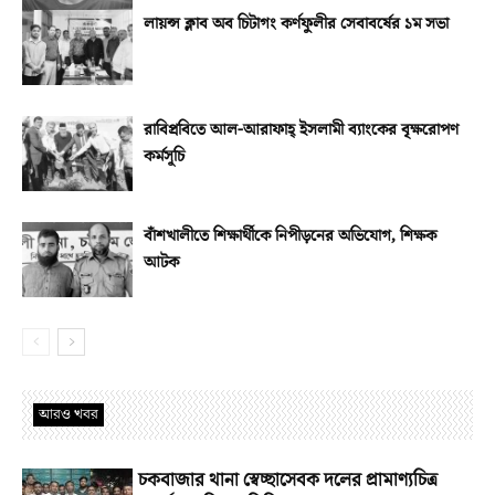
লায়ন্স ক্লাব অব চিটাগং কর্ণফুলীর সেবাবর্ষের ১ম সভা
রাবিপ্রবিতে আল-আরাফাহ্‌ ইসলামী ব্যাংকের বৃক্ষরোপণ
কর্মসূচি
বাঁশখালীতে শিক্ষার্থীকে নিপীড়নের অভিযোগ, শিক্ষক
আটক
আরও খবর
চকবাজার থানা স্বেচ্ছাসেবক দলের প্রামাণ্যচিত্র