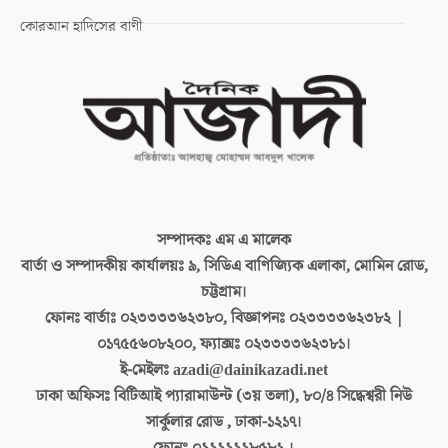
কোরআন হাদিসের বাণী
সম্পাদকঃ
এম এ মালেক
বার্তা ও সম্পাদকীয় কার্যালয়ঃ
৯, সিডিএ বাণিজ্যিক এলাকা, মোমিন রোড,
চট্টগ্রাম।
ফোনঃ বার্তাঃ
০২৩৩৩৩৬২৩৮০, বিজ্ঞাপনঃ ০২৩৩৩৩৬২৩৮২ |
০১৭৫৫৬০৮২০০, ফ্যাক্সঃ ০২৩৩৩৩৬২৩৮১।
ই-মেইলঃ
azadi@dainikazadi.net
ঢাকা অফিসঃ
বিটিআই প্যারামাউন্ট (৩য় তলা), ৮০/৪ সিদ্ধেশ্বরী নিউ
সার্কুলার রোড , ঢাকা-১২১৭।
ফোনঃ
০২২২২২২৮৫৮২ ।